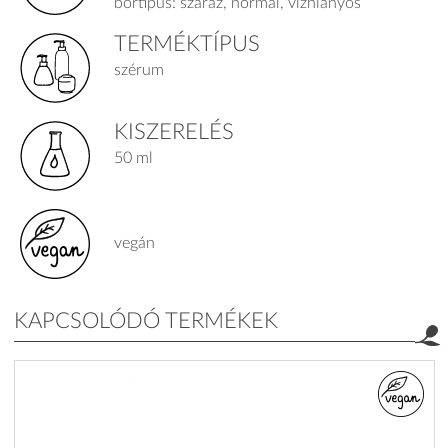
bőrtípus: száraz, normál, vízhiányos
TERMÉKTÍPUS
szérum
KISZERELÉS
50 ml
vegán
KAPCSOLÓDÓ TERMÉKEK