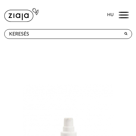
Menu
HU
HOL KAPHATÓ
TERMÉKEK
E-SHOP
KAPCSOLAT