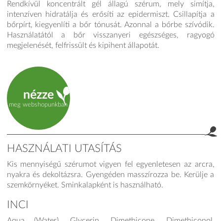
Rendkívül koncentrált gél állagú szérum, mely simítja,
intenzíven hidratálja és erősíti az epidermiszt. Csillapítja a
bőrpírt, kiegyenlíti a bőr tónusát. Azonnal a bőrbe szívódik.
Használatától a bőr visszanyeri egészséges, ragyogó
megjelenését, felfrissült és kipihent állapotát.
nézze
meg webshopunkban
HASZNÁLATI UTASÍTÁS
Kis mennyiségű szérumot vigyen fel egyen­letesen az arcra,
nyak­­­ra és dekoltázsra. Gyen­gé­de­n masszí­roz­za be. Ke­­­rül­je a
szem­kör­nyé­ket. Sminkalapként is hasz­ná­l­ha­tó.
INCI
Aqua (Water), Glycerin, Dimethicone, Dimethiconol,