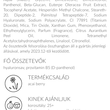
Panthenol, Beta-Glucan, Euterpe Oleracea Fruit Extract,
Tocopheryl Acetate, Hesperidin Methyl Chalcone, Steareth-
20, Dipeptide-2, Palmitoyl Tetrapeptide-7, Sodium
Hyaluronate, Sodium Polyacrylate, CI 77891 (Titanium
Dioxide), Mica, Tin Oxide, Xanthan Gum, Phenoxyethanol,
Ethylhexylglycerin, Parfum (Fragrance), Citrus Aurantium
Peel Oil, Limonene, Tetramethyl
Acetyloctahydronaphthalenes, Linalool, Citronellol.
Az összetevők felsorolása összhangban áll a gyártás jelenlegi
állásával, amely 2023.12-től kezdődött.
FŐ ÖSSZETEVŐK
hyaluronsav, provitamin B5 (D-panthenol)
TERMÉKCSALÁD
acai berry
KINEK AJÁNLJUK
korosztály: 25+