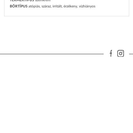
BŐRTÍPUS
atópiás, száraz, irritált, érzékeny, vízhiányos
TERMÉKEK
VÁLLALAT
ZIAJA
ADATVÉDELEM
ZIAJA MED
ÚTMUTATÓK
VEGÁN
ELÉRHETŐSÉG
KAPCSOLAT