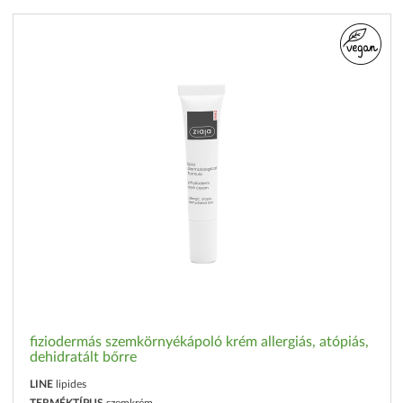
fiziodermás szemkörnyékápoló krém allergiás, atópiás,
dehidratált bőrre
LINE
lipides
TERMÉKTÍPUS
szemkrém