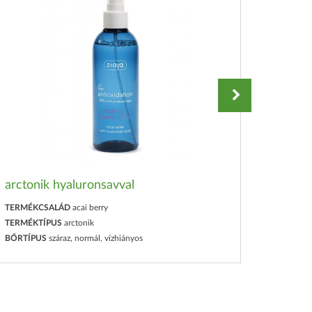
arctonik hyaluronsavval
expre
TERMÉKCSALÁD
acai berry
TERMÉK
TERMÉKTÍPUS
arctonik
TERMÉK
BŐRTÍPUS
száraz, normál, vízhiányos
BŐRTÍP