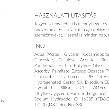
HASZNÁLATI UTASÍTÁS
Tegyen a tenyerébe kis mennyiséget és t
nedves arcát és a nyakát, majd öblítse le
szemkörnyéket. Használja minden nap, r
INCI
Aqua (Water), Glycerin, Cocamidopro
Glucoside, Cellulose Acetate, Zin
Panthenol, Lecithin, Butylene Glycol, 
Ascorbyl Palmitate, Euterpe Oleracea Fr
Gluconate, Carbomer, PPG-26-Bu
Hydrogenated Castor Oil, Disodium 
Hydrated Silica, CI 74160, P
Ethylhexylglycerin, Parfum (Fragrance),
Sodium Hydroxide, CI 16035 (FD&C
yos
17200 (D&C Red No. 33).