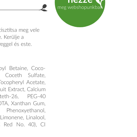
product.label.guide
meg webshopunkban
isztítsa meg vele
. Kerülje a
eggel és este.
pyl Betaine, Coco-
c Coceth Sulfate,
Tocopheryl Acetate,
uit Extract, Calcium
teth-26, PEG-40
EDTA, Xanthan Gum,
henoxyethanol,
 Limonene, Linalool,
 Red No. 40), CI