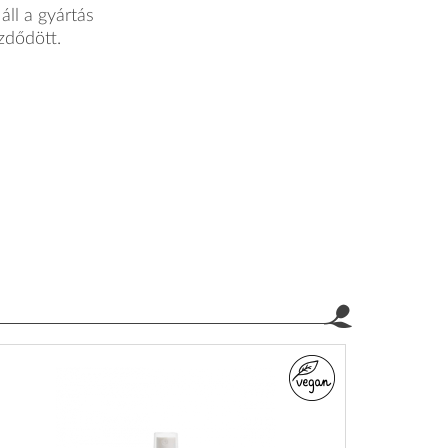
ll a gyártás
ezdődött.