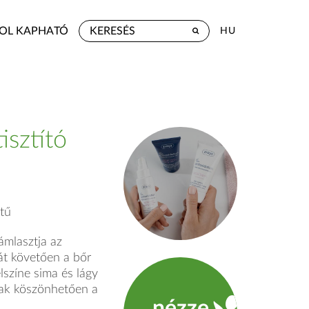
OL KAPHATÓ
HU
isztító
tű
ámlasztja az
tát követően a bőr
felszíne sima és lágy
nak köszönhetően a
nézze