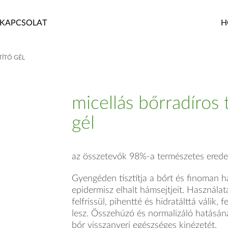
KAPCSOLAT
H
TÍTÓ GÉL
micellás bőrradíros t
gél
az összetevők 98%-a természetes erede
Gyengéden tisztítja a bőrt és finoman h
epidermisz elhalt hámsejtjeit. Használa
felfrissül, pihentté és hidratálttá válik, 
lesz. Összehúzó és normalizáló hatásá
bőr visszanyeri egészséges kinézetét.