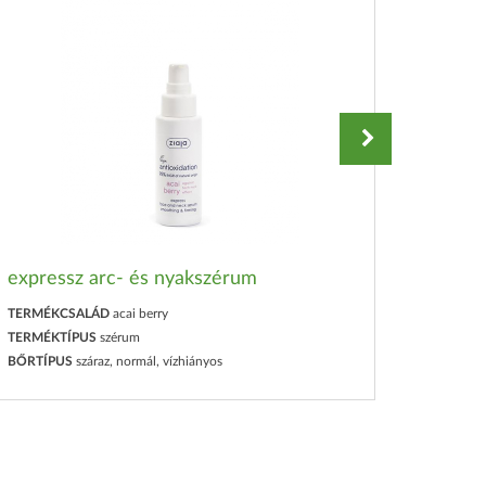
expressz arc- és nyakszérum
micell
TERMÉKCSALÁD
acai berry
TERMÉK
TERMÉKTÍPUS
szérum
TERMÉK
BŐRTÍPUS
száraz, normál, vízhiányos
BŐRTÍP