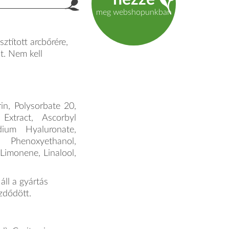
product.label.guide
meg webshopunkban
ztított arcbőrére,
t. Nem kell
in, Polysorbate 20,
Extract, Ascorbyl
dium Hyaluronate,
henoxyethanol,
 Limonene, Linalool,
ll a gyártás
ezdődött.