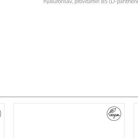
hyaluronsav, provitamin B5 (D-pantheno