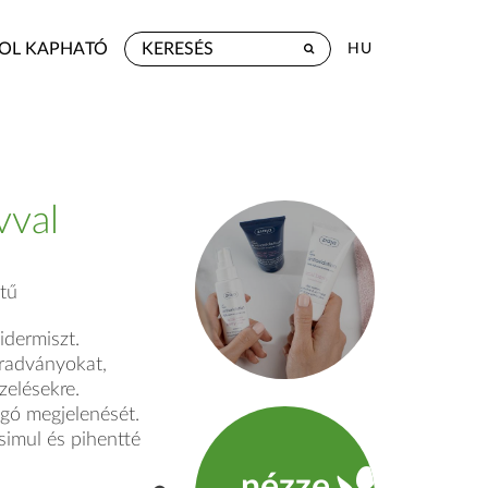
OL KAPHATÓ
HU
vval
tű
idermiszt.
aradványokat,
zelésekre.
ogó megjelenését.
isimul és pihentté
nézze