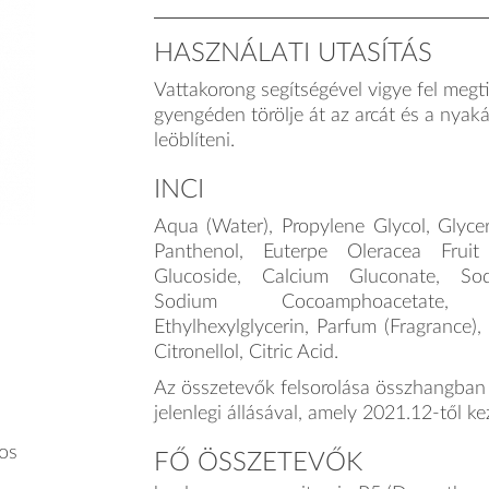
HASZNÁLATI UTASÍTÁS
Vattakorong segítségével vigye fel megtis
gyengéden törölje át az arcát és a nyaká
leöblíteni.
INCI
Aqua (Water), Propylene Glycol, Glycer
Panthenol, Euterpe Oleracea Fruit 
Glucoside, Calcium Gluconate, So
Sodium Cocoamphoacetate, P
Ethylhexylglycerin, Parfum (Fragrance),
Citronellol, Citric Acid.
Az összetevők felsorolása összhangban á
jelenlegi állásával, amely 2021.12-től k
yos
FŐ ÖSSZETEVŐK