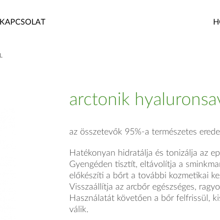
KAPCSOLAT
H
L
arctonik hyaluronsa
az összetevők 95%-a természetes erede
Hatékonyan hidratálja és tonizálja az ep
Gyengéden tisztít, eltávolítja a sminkm
előkészíti a bőrt a további kozmetikai ke
Visszaállítja az arcbőr egészséges, ragy
Használatát követően a bőr felfrissül, k
válik.