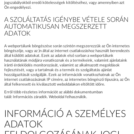
jogszabályokból eredő kötelességek kitöltéséhez, vagy amennyiben azt
Ön engedélyezi.
A SZOLÁLTATÁS IGÉNYBE VÉTELE SORÁN
AUTOMATIKUSAN MEGSZERZETT
ADATOK
A webportálunk böngészése során szintén megszerezzük az Ön internetes
böngészője, vagy az )n által az internet csatlakozáshoz használt berendezés
által küldött adatokat. Ezek az adatok első sorban a webportálunk
használatának módjára vonatkoznak és a termékeink, valamint ajánlataink
iránti érdeklődés monitorozását, valamint az alkalmazott megoldások
fejlesztését, vagy a tartalmak és a termék és szolgáltatás ajánlat
hozzáigazítását szolgálják. Ezek az információk vonatkozhatnak az Ön
internet csatlakozásának IP címére, az internetes böngésző típusára, az Ön
által felkeresett és kiválasztott weboldalakon eltöltött időre.
Erről több részletes információt az alábbi dokumentumban
talál:
Információs záradék. Weboldal felhasználók.
INFORMÁCIÓ A SZEMÉLYES
ADATOK