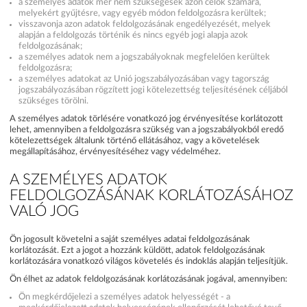
a személyes adatok mér nem szükségesek azon célok számára,
melyekért gyűjtésre, vagy egyéb módon feldolgozásra kerültek;
visszavonja azon adatok feldolgozásának engedélyezését, melyek
alapján a feldolgozás történik és nincs egyéb jogi alapja azok
feldolgozásának;
a személyes adatok nem a jogszabályoknak megfelelően kerültek
feldolgozásra;
a személyes adatokat az Unió jogszabályozásában vagy tagország
jogszabályozásában rögzített jogi kötelezettség teljesítésének céljából
szükséges törölni.
A személyes adatok törlésére vonatkozó jog érvényesítése korlátozott
lehet, amennyiben a feldolgozásra szükség van a jogszabályokból eredő
kötelezettségek általunk történő ellátásához, vagy a követelések
megállapításához, érvényesítéséhez vagy védelméhez.
A SZEMÉLYES ADATOK
FELDOLGOZÁSÁNAK KORLÁTOZÁSÁHOZ
VALÓ JOG
Ön jogosult követelni a saját személyes adatai feldolgozásának
korlátozását. Ezt a jogot a hozzánk küldött, adatok feldolgozásának
korlátozására vonatkozó világos követelés és indoklás alapján teljesítjük.
Ön élhet az adatok feldolgozásának korlátozásának jogával, amennyiben:
Ön megkérdőjelezi a személyes adatok helyességét - a