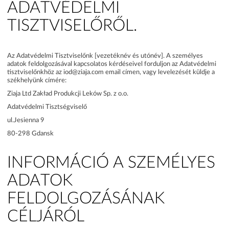
ADATVÉDELMI
TISZTVISELŐRŐL.
Az Adatvédelmi Tisztviselőnk [vezetéknév és utónév]. A személyes
adatok feldolgozásával kapcsolatos kérdéseivel forduljon az Adatvédelmi
tisztviselőnkhöz az iod@ziaja.com email címen, vagy levelezését küldje a
székhelyünk címére:
Ziaja Ltd Zakład Produkcji Leków Sp. z o.o.
Adatvédelmi Tisztségviselő
ul.Jesienna 9
80-298 Gdansk
INFORMÁCIÓ A SZEMÉLYES
ADATOK
FELDOLGOZÁSÁNAK
CÉLJÁRÓL