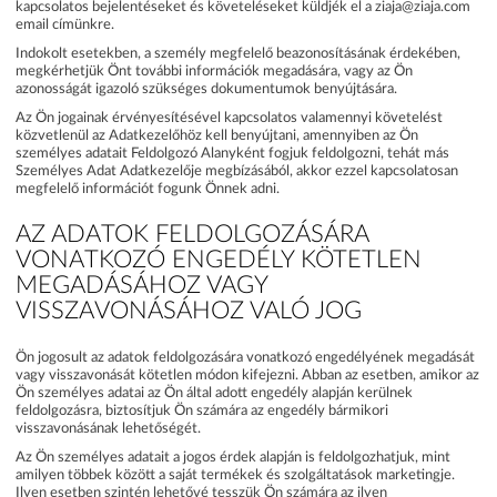
kapcsolatos bejelentéseket és követeléseket küldjék el a ziaja@ziaja.com
email címünkre.
Indokolt esetekben, a személy megfelelő beazonosításának érdekében,
megkérhetjük Önt további információk megadására, vagy az Ön
azonosságát igazoló szükséges dokumentumok benyújtására.
Az Ön jogainak érvényesítésével kapcsolatos valamennyi követelést
közvetlenül az Adatkezelőhöz kell benyújtani, amennyiben az Ön
személyes adatait Feldolgozó Alanyként fogjuk feldolgozni, tehát más
Személyes Adat Adatkezelője megbízásából, akkor ezzel kapcsolatosan
megfelelő információt fogunk Önnek adni.
AZ ADATOK FELDOLGOZÁSÁRA
VONATKOZÓ ENGEDÉLY KÖTETLEN
MEGADÁSÁHOZ VAGY
VISSZAVONÁSÁHOZ VALÓ JOG
Ön jogosult az adatok feldolgozására vonatkozó engedélyének megadását
vagy visszavonását kötetlen módon kifejezni. Abban az esetben, amikor az
Ön személyes adatai az Ön által adott engedély alapján kerülnek
feldolgozásra, biztosítjuk Ön számára az engedély bármikori
visszavonásának lehetőségét.
Az Ön személyes adatait a jogos érdek alapján is feldolgozhatjuk, mint
amilyen többek között a saját termékek és szolgáltatások marketingje.
Ilyen esetben szintén lehetővé tesszük Ön számára az ilyen