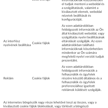
információknak köszönhetően
el tudjuk menteni a weboldal és
a szolgáltatások, valamint a
kiválasztott elemek, weboldal
nézetek beállítását és
konfigurációját.
Az ezen adattárolókban
feldolgozott információk az Ön
által kiválasztott weboldal, vagy
szolgáltatás nyelvi beállításának
Az interfész
eltárolását szolgálják. Az ezen
Cookie fájlok
nyelvének beállítása
adattárolókban található
információknak köszönhetően
mindenkor az Ön számára
megfelelő nyelvi verziót tudjuk
prezentálni.
Az ezen adattárolókban
feldolgozott információk a
felhasználók és ügyfelek
Reklám
Cookie fájlok
részére készülő általános és a
felhasználók és ügyfelek
preferenciáihoz igazított
reklámok küldését szolgálják.
Az internetes böngészők nagy része lehetővé teszi az összes, vagy a
kiválasztott cookie fájlok blokkolását, vagy törlését a böngésző