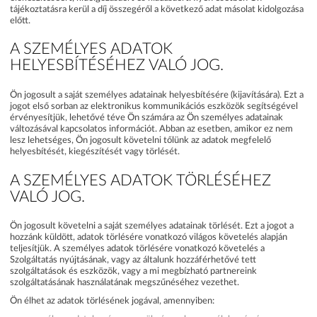
tájékoztatásra kerül a díj összegéről a következő adat másolat kidolgozása
előtt.
A SZEMÉLYES ADATOK
HELYESBÍTÉSÉHEZ VALÓ JOG.
Ön jogosult a saját személyes adatainak helyesbítésére (kijavítására). Ezt a
jogot első sorban az elektronikus kommunikációs eszközök segítségével
érvényesítjük, lehetővé téve Ön számára az Ön személyes adatainak
változásával kapcsolatos információt. Abban az esetben, amikor ez nem
lesz lehetséges, Ön jogosult követelni tőlünk az adatok megfelelő
helyesbítését, kiegészítését vagy törlését.
A SZEMÉLYES ADATOK TÖRLÉSÉHEZ
VALÓ JOG.
Ön jogosult követelni a saját személyes adatainak törlését. Ezt a jogot a
hozzánk küldött, adatok törlésére vonatkozó világos követelés alapján
teljesítjük. A személyes adatok törlésére vonatkozó követelés a
Szolgáltatás nyújtásának, vagy az általunk hozzáférhetővé tett
szolgáltatások és eszközök, vagy a mi megbízható partnereink
szolgáltatásának használatának megszűnéséhez vezethet.
Ön élhet az adatok törlésének jogával, amennyiben: