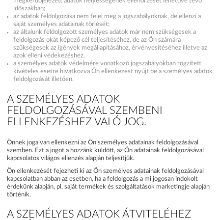
megkérdőjelezett adatok helyességének ellenőrzését lehetővé tevő
időszakban;
az adatok feldolgozása nem felel meg a jogszabályoknak, de ellenzi a
saját személyes adatainak törlését;
az általunk feldolgozott személyes adatok már nem szükségesek a
feldolgozás okát képező cél teljesítéséhez, de az Ön számára
szükségesek az igények megállapításához, érvényesítéséhez illetve az
azok elleni védekezéshez.
a személyes adatok védelmére vonatkozó jogszabályokban rögzített
kivételes esetre hivatkozva Ön ellenkezést nyújt be a személyes adatok
feldolgozását illetően.
A SZEMÉLYES ADATOK
FELDOLGOZÁSÁVAL SZEMBENI
ELLENKEZÉSHEZ VALÓ JOG.
Önnek joga van ellenkezni az Ön személyes adatainak feldolgozásával
szemben. Ezt a jogot a hozzánk küldött, az Ön adatainak feldolgozásával
kapcsolatos világos ellenzés alapján teljesítjük.
Ön ellenkezését fejezheti ki az Ön személyes adatainak feldolgozásával
kapcsolatban abban az esetben, ha a feldolgozás a mi jogosan indokolt
érdekünk alapján, pl. saját termékek és szolgáltatások marketingje alapján
történik.
A SZEMÉLYES ADATOK ÁTVITELÉHEZ