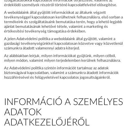
szolgáltatásokkal kapcsolatos információk terjesztése, valamint az
érdeklődő személyek részéről történő kapcsolatfelvétel elősegítése.
A weboldalaink által gyűjtött információkat az általunk végzett
tevékenységgel kapcsolatosan kerülhetnek felhasználásra, első sorban a
termékeink és szolgáltatásaink bemutatása terén, hogy a lehető legjobb
ajánlat bemutatásának lehetővé tétele, valamint a marketing és
értékesítési tevékenység támogatása érdekében.
A jelen Adatvédelmi politika a weboldalaink által gyűjtött, valamint a
gazdasági tevékenységünkkel kapcsolatosan közvetve vagy közvetlenül
számunkra átadott valamennyi adatra kiterjed.
Az alábbiakban leírjuk, milyen információkat gyűjtünk, milyen célból,
milyen módon, valamint milyen terjedelemben kerülnek felhasználásra.
Az Adatvédelmi politika szintén információt tartalmaz az adatok
biztonságával kapcsolatban, valamint a számunkra átadott információk
hozzáférésével és felügyeletével kapcsolatos jogosultságainkról.
INFORMÁCIÓ A SZEMÉLYES
ADATOK
ADATKEZELŐJÉRŐL