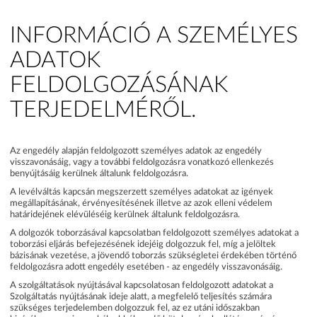
INFORMÁCIÓ A SZEMÉLYES
ADATOK
FELDOLGOZÁSÁNAK
TERJEDELMÉRŐL.
Az engedély alapján feldolgozott személyes adatok az engedély
visszavonásáig, vagy a további feldolgozásra vonatkozó ellenkezés
benyújtásáig kerülnek általunk feldolgozásra.
A levélváltás kapcsán megszerzett személyes adatokat az igények
megállapításának, érvényesítésének illetve az azok elleni védelem
határidejének elévüléséig kerülnek általunk feldolgozásra.
A dolgozók toborzásával kapcsolatban feldolgozott személyes adatokat a
toborzási eljárás befejezésének idejéig dolgozzuk fel, míg a jelöltek
bázisának vezetése, a jövendő toborzás szükségletei érdekében történő
feldolgozásra adott engedély esetében - az engedély visszavonásáig.
A szolgáltatások nyújtásával kapcsolatosan feldolgozott adatokat a
Szolgáltatás nyújtásának ideje alatt, a megfelelő teljesítés számára
szükséges terjedelemben dolgozzuk fel, az ez utáni időszakban