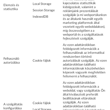
kapcsolatos statisztikák
Local Storage
Elemzés és
kidolgozását, valamint a
statisztika
Session Storage
reklámjaink prezentálását
szolgálják (a mi webportálunkon
IndexedDB
és az általunk használt egyéb
marketing platformok által
vezetett egyéb weboldalakon),
míg összességében a a
webportál és a szolgáltatások
fejlesztését szolgálják.
Az ezen adattárolókban
feldolgozott információk a
felhasználónak az informatikai
rendszerben történő
Felhasználó
Cookie fájlok
autorizálását szolgálják. Az ezen
autorizálása
adattárolókban található
információknak köszönhetően
képesek vagyunk megfelelően
felismerni a felhasználót.
Az ezen adattárolókban
feldolgozott információk a
weboldal, vagy szolgáltatás Ön
által kiválasztott preferált
beállításának eltárolását
szolgálják. Az ezen
Cookie fájlok
A szolgáltatás
adattárolókban található
konfigurálása
Local Storage