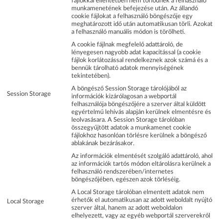
fájlokkal ellentétben nem törlődnek a felhasználó
munkamenetének befejezése után. Az állandó
cookie fájlokat a felhasználó böngészője egy
meghatározott idő után automatikusan törli. Azokat
a felhasználó manuális módon is törölheti.
A cookie fájlnak megfelelő adattároló, de
lényegesen nagyobb adat kapacitással (a cookie
fájlok korlátozással rendelkeznek azok számá és a
bennük tárolható adatok mennyiségének
tekintetében).
A böngésző Session Storage tárolójából az
Session Storage
információk kizárólagosan a webportál
felhasználója böngészőjére a szerver által küldött
egyértelmű lehívás alapján kerülnek elmentésre és
leolvasásara. A Session Storage tárolóban
összegyűjtött adatok a munkamenet cookie
fájlokhoz hasonlóan törlésre kerülnek a böngésző
ablakának bezárásakor.
Az információk elmentését szolgáló adattároló, ahol
az információk tartós módon eltárolásra kerülnek a
felhasználó rendszerében/internetes
böngészőjében, egészen azok törléséig.
A Local Storage tárolóban elmentett adatok nem
érhetők el automatikusan az adott weboldalt nyújtó
Local Storage
szerver által, hanem az adott weboldalon
elhelyezett, vagy az egyéb webportál szerverekről