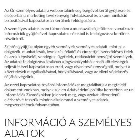
Az Ön személyes adatai a webportálunk segítségével kerül gyűjtésre és
elsősorban a marketing tevékenység folytatásával és a kommunikáció
biztosításával kapcsolatosan kerülnek feldolgozásra.
A személyes adatok ezen túlmenően a munkavállaló jelöltekre vonatkozó
információk gyűjtésével kapcsolatos célokból is feldolgozásra kerülnek
részünkről.
Szintén gyűjtjük olyan egyéb személyek személyes adatait, mint pl. a
dolgozók, munkatársak, levelezés feladói és címzettjei, szerződéses felek
és azok képviselői, vendégek, ügyfelek, reklamációt benyújtó személyek.
Az adatok feldolgozása általában a jogszabályokból eredő kötelességek
teljesítésével kapcsolatosan ered, vagy olyan tevékenységből, melyet a
követelések megállapításával, bonyolításával, vagy az elleni védekezés
céljából végzünk.
Az ezzel kapcsolatos további információkat megtalálhatja a megfelelő
dokumentumokban, melyek a jelen Adatvédelmi politika keretében, az un.
Információs Záradékokban jelennek meg, vagy azokat közvetlenül
elérhetővé tesszük minden alkalommal a személyes adatok
megszerzésének folyamatában.
INFORMÁCIÓ A SZEMÉLYES
ADATOK