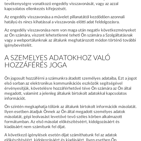
tevékenységre vonatkozó engedély visszavonását, vagy az azzal
kapcsolatos ellenkezés kifejezését.
Az engedély visszavonása a művelet pillanatától kezdődően azonnali
hatályú és nincs kihatással a visszavonás előtti adat feldolgozásra.
Az engedély visszavonása nem von maga után negatív következményeket
az Ön számára, viszont lehetetlenné teheti Ön számára a Szolgáltatásnak
vagy a webportálunknak az általunk meghatározott módon történő további
igénybevételét.
A SZEMELYES ADATOKHOZ VALÓ
HOZZÁFÉRÉS JOGA
Ön jogosult hozzáférni a számunkra átadott személyes adataiba, Ezt a jogot
első sorban az elektronikus kommunikációs eszközök segítségével
érvényesítjük, követelésre hozzáférhetővé téve Ön számára az Ön által
megadott, valamint a jelenleg általunk birtokolt adatokkal kapcsolatos
információt.
Ön szintén megkaphatja tőlünk az általunk birtokolt információk másolatát.
Ilyen esetben átadjuk Önnek az Ön által megadott személyes adatok
másolatát, gépi leolvasást levetővé tevő széles körben alkalmazott
formátumban. Az első másolat előkészítéséért, kidolgozásáért és
kiadásáért nem számítunk fel díjat.
A következő igénylések esetén díjat számíthatunk fel az adatok
előkészítéséért, kidolgozásáért és kiadásáért. Ilyen esetben Ön