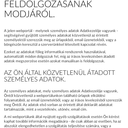
FELDOLGOZÁSÁNAK
MODJÁRÓL.
A jelen webportál - melynek személyes adatok Adatkezelője vagyunk -
segítségével gyűjtött személyes adatokat közvetlenül az érintett
személyektől szerezzük meg az űrlapokból, email üzenetekből, vagy a
böngészőn keresztül a szerverünkkel létesített kapcsolat révén.
Ezeket az adatokat főleg informatikai rendszerek használatával,
automatizált módon dolgozzuk fel, míg az írásos levelezésben átadott
adatok megszerzése esetén azokat manuálisan is feldolgozzuk.
AZ ÖN ÁLTAL KÖZVETLENÜL ÁTADOTT
SZEMÉLYES ADATOK.
Az személyes adatokat, mely személyes adatok Adatkezelője vagyunk,
Öntől közvetlenül a webportálunkon található űrlapok elküldési
folyamatából, az email üzenetekből, vagy az írásos levelezésből szerezzük
meg Öntől. Az adatok első sorban az érintett által deklarált adatokat
tartalmazzák, mint a vezetéknév, utónév, email cím.
A mi webportálunk által nyújtott egyéb szolgáltatások esetén Ön kérést
kaphat további információk megadására - de csak abban az esetben, ha az
abszolút elengedhetetlen a szolgáltatás teljesítése számára, vagy a