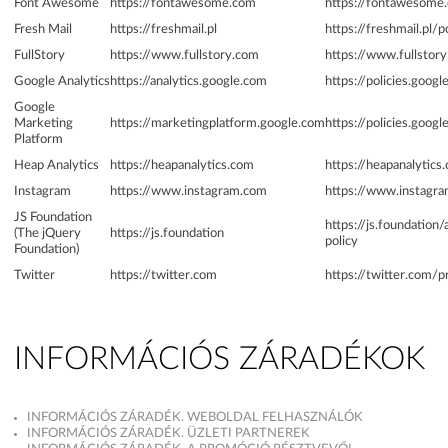
Font Awesome
https://fontawesome.com
https://fontawesome
Fresh Mail
https://freshmail.pl
https://freshmail.pl/
FullStory
https://www.fullstory.com
https://www.fullstory
Google Analytics
https://analytics.google.com
https://policies.goog
Google
Marketing
https://marketingplatform.google.com
https://policies.goog
Platform
Heap Analytics
https://heapanalytics.com
https://heapanalytics
Instagram
https://www.instagram.com
https://www.instagra
JS Foundation
https://js.foundation
(The jQuery
https://js.foundation
policy
Foundation)
Twitter
https://twitter.com
https://twitter.com/p
INFORMÁCIÓS ZÁRADÉKOK
INFORMÁCIÓS ZÁRADÉK. WEBOLDAL FELHASZNÁLÓK
INFORMÁCIÓS ZÁRADÉK. ÜZLETI PARTNEREK