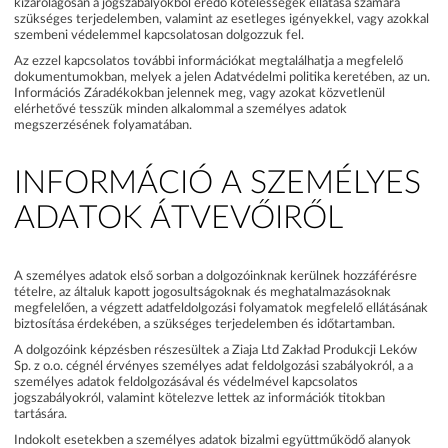
kizárólagosan a jogszabályokból eredő kötelességek ellátása számára
szükséges terjedelemben, valamint az esetleges igényekkel, vagy azokkal
szembeni védelemmel kapcsolatosan dolgozzuk fel.
Az ezzel kapcsolatos további információkat megtalálhatja a megfelelő
dokumentumokban, melyek a jelen Adatvédelmi politika keretében, az un.
Információs Záradékokban jelennek meg, vagy azokat közvetlenül
elérhetővé tesszük minden alkalommal a személyes adatok
megszerzésének folyamatában.
INFORMÁCIÓ A SZEMÉLYES
ADATOK ÁTVEVŐIRŐL
A személyes adatok első sorban a dolgozóinknak kerülnek hozzáférésre
tételre, az általuk kapott jogosultságoknak és meghatalmazásoknak
megfelelően, a végzett adatfeldolgozási folyamatok megfelelő ellátásának
biztosítása érdekében, a szükséges terjedelemben és időtartamban.
A dolgozóink képzésben részesültek a Ziaja Ltd Zakład Produkcji Leków
Sp. z o.o. cégnél érvényes személyes adat feldolgozási szabályokról, a a
személyes adatok feldolgozásával és védelmével kapcsolatos
jogszabályokról, valamint kötelezve lettek az információk titokban
tartására.
Indokolt esetekben a személyes adatok bizalmi együttműködő alanyok