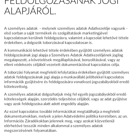
FELDOLGOZÁSÁNAK JOGI
ALAPJÁRÓL.
A személyes adatok - melynek személyes adatok Adatkezelője vagyunk -
első sorban a saját termékek és szolgáltatások marketingjével
kapcsolatosan kerülnek feldolgozásra, valamint a kapcsolat lehetővé tétele
érdekében, a dolgozók toborzásával kapcsolatosan is.
A kommunikáció lehetővé tétele érdekében gyűjtött személyes adatok
feldolgozásának jogi alapja a Személyes Adatok Adatkezelőjének jogilag
megalapozott, a követelések megállapításával, bonyolításával, vagy az
elleni védekezés céljából vezetett dokumentációval kapcsolatos célja.
A toborzási folyamat megfelelő lefolytatása érdekében gyűjtött személyes
adatok feldolgozásának jogi alapja a munkavállaló jelöltekkel kapcsolatos
információk gyűjtésére és feldolgozására vonatkozó jogszabályokból eredő
kötelezettség.
A személyes adatokat dolgozhatjuk még fel egyéb jogszabályokból eredő
kötelességek alapján, szerződés teljesítése céljából, vagy az adat gyűjtése
vagy azok feldolgozása alatt adott engedély alapján.
Az ezzel kapcsolatos további információkat megtalálhatja a megfelelő
dokumentumokban, melyek a jelen Adatvédelmi politika keretében, az un.
Információs Záradékokban jelennek meg, vagy azokat közvetlenül
elérhetővé tesszük minden alkalommal a személyes adatok
megszerzésének folyamatában.