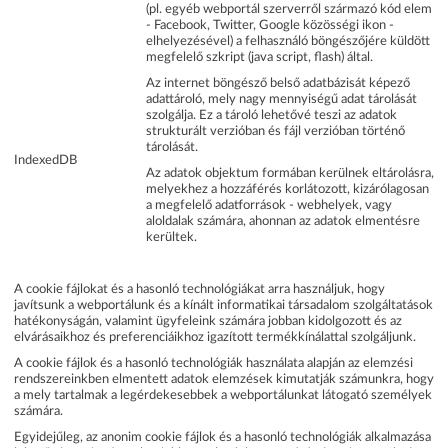
(pl. egyéb webportál szerverről származó kód elem
- Facebook, Twitter, Google közösségi ikon -
elhelyezésével) a felhasználó böngészőjére küldött
megfelelő szkript (java script, flash) által.
Az internet böngésző belső adatbázisát képező
adattároló, mely nagy mennyiségű adat tárolását
szolgálja. Ez a tároló lehetővé teszi az adatok
strukturált verzióban és fájl verzióban történő
tárolását.
IndexedDB
Az adatok objektum formában kerülnek eltárolásra,
melyekhez a hozzáférés korlátozott, kizárólagosan
a megfelelő adatforrások - webhelyek, vagy
aloldalak számára, ahonnan az adatok elmentésre
kerültek.
A cookie fájlokat és a hasonló technológiákat arra használjuk, hogy
javítsunk a webportálunk és a kínált informatikai társadalom szolgáltatások
hatékonyságán, valamint ügyfeleink számára jobban kidolgozott és az
elvárásaikhoz és preferenciáikhoz igazított termékkínálattal szolgáljunk.
A cookie fájlok és a hasonló technológiák használata alapján az elemzési
rendszereinkben elmentett adatok elemzések kimutatják számunkra, hogy
a mely tartalmak a legérdekesebbek a webportálunkat látogató személyek
számára.
Egyidejűleg, az anonim cookie fájlok és a hasonló technológiák alkalmazása