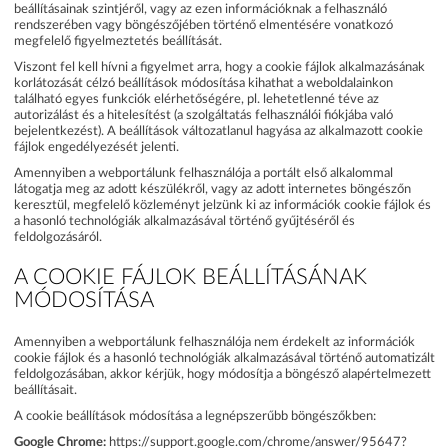
beállításainak szintjéről, vagy az ezen információknak a felhasználó
rendszerében vagy böngészőjében történő elmentésére vonatkozó
megfelelő figyelmeztetés beállítását.
Viszont fel kell hívni a figyelmet arra, hogy a cookie fájlok alkalmazásának
korlátozását célzó beállítások módosítása kihathat a weboldalainkon
található egyes funkciók elérhetőségére, pl. lehetetlenné téve az
autorizálást és a hitelesítést (a szolgáltatás felhasználói fiókjába való
bejelentkezést). A beállítások változatlanul hagyása az alkalmazott cookie
fájlok engedélyezését jelenti.
Amennyiben a webportálunk felhasználója a portált első alkalommal
látogatja meg az adott készülékről, vagy az adott internetes böngészőn
keresztül, megfelelő közleményt jelzünk ki az információk cookie fájlok és
a hasonló technológiák alkalmazásával történő gyűjtéséről és
feldolgozásáról.
A COOKIE FÁJLOK BEÁLLÍTÁSÁNAK
MÓDOSÍTÁSA
Amennyiben a webportálunk felhasználója nem érdekelt az információk
cookie fájlok és a hasonló technológiák alkalmazásával történő automatizált
feldolgozásában, akkor kérjük, hogy módosítja a böngésző alapértelmezett
beállításait.
A cookie beállítások módosítása a legnépszerűbb böngészőkben:
Google Chrome:
https://support.google.com/chrome/answer/95647?