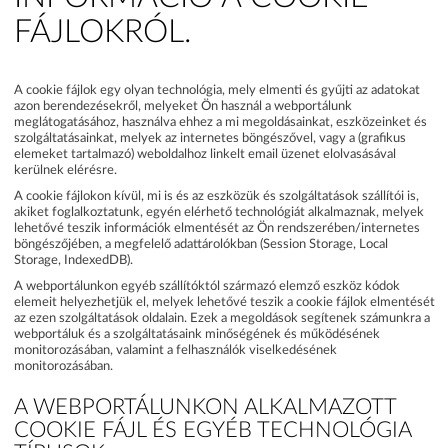
FÁJLOKRÓL.
A cookie fájlok egy olyan technológia, mely elmenti és gyűjti az adatokat
azon berendezésekről, melyeket Ön használ a webportálunk
meglátogatásához, használva ehhez a mi megoldásainkat, eszközeinket és
szolgáltatásainkat, melyek az internetes böngészővel, vagy a (grafikus
elemeket tartalmazó) weboldalhoz linkelt email üzenet elolvasásával
kerülnek elérésre.
A cookie fájlokon kívül, mi is és az eszközük és szolgáltatások szállítói is,
akiket foglalkoztatunk, egyén elérhető technológiát alkalmaznak, melyek
lehetővé teszik információk elmentését az Ön rendszerében/internetes
böngészőjében, a megfelelő adattárolókban (Session Storage, Local
Storage, IndexedDB).
A webportálunkon egyéb szállítóktól származó elemző eszköz kódok
elemeit helyezhetjük el, melyek lehetővé teszik a cookie fájlok elmentését
az ezen szolgáltatások oldalain. Ezek a megoldások segítenek számunkra a
webportáluk és a szolgáltatásaink minőségének és működésének
monitorozásában, valamint a felhasználók viselkedésének
monitorozásában.
A WEBPORTÁLUNKON ALKALMAZOTT
COOKIE FÁJL ÉS EGYÉB TECHNOLÓGIA