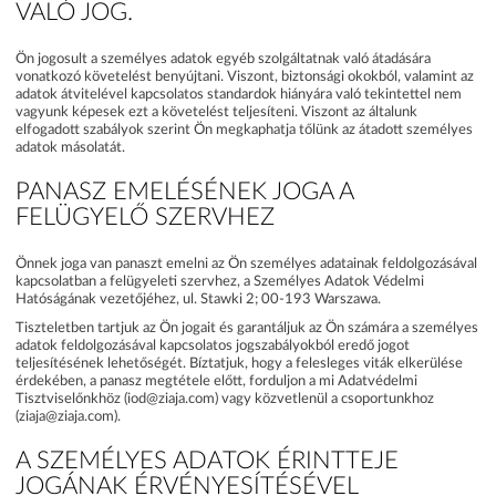
VALÓ JOG.
Ön jogosult a személyes adatok egyéb szolgáltatnak való átadására
vonatkozó követelést benyújtani. Viszont, biztonsági okokból, valamint az
adatok átvitelével kapcsolatos standardok hiányára való tekintettel nem
vagyunk képesek ezt a követelést teljesíteni. Viszont az általunk
elfogadott szabályok szerint Ön megkaphatja tőlünk az átadott személyes
adatok másolatát.
PANASZ EMELÉSÉNEK JOGA A
FELÜGYELŐ SZERVHEZ
Önnek joga van panaszt emelni az Ön személyes adatainak feldolgozásával
kapcsolatban a felügyeleti szervhez, a Személyes Adatok Védelmi
Hatóságának vezetőjéhez, ul. Stawki 2; 00-193 Warszawa.
Tiszteletben tartjuk az Ön jogait és garantáljuk az Ön számára a személyes
adatok feldolgozásával kapcsolatos jogszabályokból eredő jogot
teljesítésének lehetőségét. Bíztatjuk, hogy a felesleges viták elkerülése
érdekében, a panasz megtétele előtt, forduljon a mi Adatvédelmi
Tisztviselőnkhöz (iod@ziaja.com) vagy közvetlenül a csoportunkhoz
(ziaja@ziaja.com).
A SZEMÉLYES ADATOK ÉRINTTEJE
JOGÁNAK ÉRVÉNYESÍTÉSÉVEL