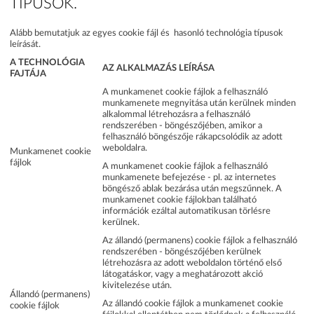
TÍPUSOK.
Alább bemutatjuk az egyes cookie fájl és hasonló technológia típusok
leírását.
A TECHNOLÓGIA
AZ ALKALMAZÁS LEÍRÁSA
FAJTÁJA
A munkamenet cookie fájlok a felhasználó
munkamenete megnyitása után kerülnek minden
alkalommal létrehozásra a felhasználó
rendszerében - böngészőjében, amikor a
felhasználó böngészője rákapcsolódik az adott
weboldalra.
Munkamenet cookie
fájlok
A munkamenet cookie fájlok a felhasználó
munkamenete befejezése - pl. az internetes
böngésző ablak bezárása után megszűnnek. A
munkamenet cookie fájlokban található
információk ezáltal automatikusan törlésre
kerülnek.
Az állandó (permanens) cookie fájlok a felhasználó
rendszerében - böngészőjében kerülnek
létrehozásra az adott weboldalon történő első
látogatáskor, vagy a meghatározott akció
kivitelezése után.
Állandó (permanens)
Az állandó cookie fájlok a munkamenet cookie
cookie fájlok