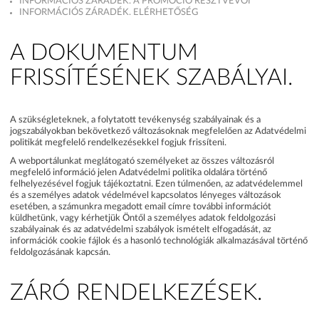
INFORMÁCIÓS ZÁRADÉK. A PROMÓCIÓ RÉSZTVEVŐI
INFORMÁCIÓS ZÁRADÉK. ELÉRHETŐSÉG
A DOKUMENTUM
FRISSÍTÉSÉNEK SZABÁLYAI.
A szükségleteknek, a folytatott tevékenység szabályainak és a
jogszabályokban bekövetkező változásoknak megfelelően az Adatvédelmi
politikát megfelelő rendelkezésekkel fogjuk frissíteni.
A webportálunkat meglátogató személyeket az összes változásról
megfelelő információ jelen Adatvédelmi politika oldalára történő
felhelyezésével fogjuk tájékoztatni. Ezen túlmenően, az adatvédelemmel
és a személyes adatok védelmével kapcsolatos lényeges változások
esetében, a számunkra megadott email címre további információt
küldhetünk, vagy kérhetjük Öntől a személyes adatok feldolgozási
szabályainak és az adatvédelmi szabályok ismételt elfogadását, az
információk cookie fájlok és a hasonló technológiák alkalmazásával történő
feldolgozásának kapcsán.
ZÁRÓ RENDELKEZÉSEK.