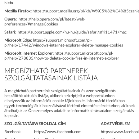
hl=hu
Mozilla Firefox:
https://support.mozilla.org/pl/kb/W%C5%82%C4%85c
Opera:
https://help.opera.com/pl/latest/web-
preferences/#manageCookies
Safari:
https://support.apple.com/hu-hu/guide/safari/sfri11471/mac
Microsoft Edge:
https://support.microsoft.com/pl-
pl/help/17442/windows-internet-explorer-delete-manage-cookies
Microsoft Internet Explorer:
https://support.microsoft.com/pl-
pl/help/278835/how-to-delete-cookie-files-in-internet-explorer
MEGBÍZHATÓ PARTNEREK
SZOLGÁLTATÁSAINAK LISTÁJA
A megbízható partnereink szolgáltatásainak és azon szolgáltatás
beszállítók aktuális listája, akiknek szkriptjeit a webportálunkon
elhelyezzük az információk cookie fájlokban és információ tárolókban
egyéb technológiák kihasználásával történő elmentése érdekében, akiknek
átadhatjuk az Ön személyes adatait az informatikai társadalom szolgáltatás
kapcsán.
SZOLGÁLTATÁS
WEBOLDAL CÍM
ADATVÉDELEM
Facebook
https://www.facebook.com
https://www.facebook