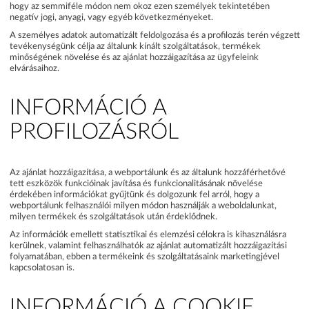
hogy az semmiféle módon nem okoz ezen személyek tekintetében
negatív jogi, anyagi, vagy egyéb következményeket.
A személyes adatok automatizált feldolgozása és a profilozás terén végzett
tevékenységünk célja az általunk kínált szolgáltatások, termékek
minőségének növelése és az ajánlat hozzáigazítása az ügyfeleink
elvárásaihoz.
INFORMÁCIÓ A
PROFILOZÁSRÓL
Az ajánlat hozzáigazítása, a webportálunk és az általunk hozzáférhetővé
tett eszközök funkcióinak javítása és funkcionalitásának növelése
érdekében információkat gyűjtünk és dolgozunk fel arról, hogy a
webportálunk felhasználói milyen módon használják a weboldalunkat,
milyen termékek és szolgáltatások után érdeklődnek.
Az információk emellett statisztikai és elemzési célokra is kihasználásra
kerülnek, valamint felhasználhatók az ajánlat automatizált hozzáigazítási
folyamatában, ebben a termékeink és szolgáltatásaink marketingjével
kapcsolatosan is.
INFORMÁCIÓ A COOKIE