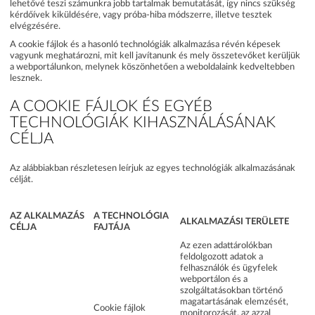
lehetővé teszi számunkra jobb tartalmak bemutatását, így nincs szükség
kérdőívek kiküldésére, vagy próba-hiba módszerre, illetve tesztek
elvégzésére.
A cookie fájlok és a hasonló technológiák alkalmazása révén képesek
vagyunk meghatározni, mit kell javítanunk és mely összetevőket kerüljük
a webportálunkon, melynek köszönhetően a weboldalaink kedveltebben
lesznek.
A COOKIE FÁJLOK ÉS EGYÉB
TECHNOLÓGIÁK KIHASZNÁLÁSÁNAK
CÉLJA
Az alábbiakban részletesen leírjuk az egyes technológiák alkalmazásának
célját.
AZ ALKALMAZÁS
A TECHNOLÓGIA
ALKALMAZÁSI TERÜLETE
CÉLJA
FAJTÁJA
Az ezen adattárolókban
feldolgozott adatok a
felhasználók és ügyfelek
webportálon és a
szolgáltatásokban történő
magatartásának elemzését,
Cookie fájlok
monitorozását, az azzal