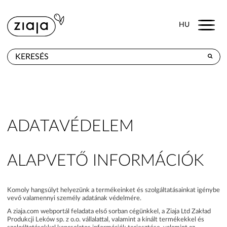
Menu
HU
HOL KAPHATÓ
TERMÉKEK
E-SHOP
ADATAVÉDELEM
KAPCSOLAT
ALAPVETŐ INFORMÁCIÓK
Komoly hangsúlyt helyezünk a termékeinket és szolgáltatásainkat igénybe
vevő valamennyi személy adatának védelmére.
A ziaja.com webportál feladata első sorban cégünkkel, a Ziaja Ltd Zakład
Produkcji Leków sp. z o.o. vállalattal, valamint a kínált termékekkel és