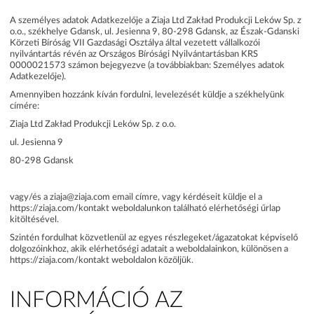
A személyes adatok Adatkezelője a Ziaja Ltd Zakład Produkcji Leków Sp. z
o.o., székhelye Gdansk, ul. Jesienna 9, 80-298 Gdansk, az Észak-Gdanski
Körzeti Bíróság VII Gazdasági Osztálya által vezetett vállalkozói
nyilvántartás révén az Országos Bírósági Nyilvántartásban KRS
0000021573 számon bejegyezve (a továbbiakban: Személyes adatok
Adatkezelője).
Amennyiben hozzánk kíván fordulni, levelezését küldje a székhelyünk
címére:
Ziaja Ltd Zakład Produkcji Leków Sp. z o.o.
ul. Jesienna 9
80-298 Gdansk
vagy/és a ziaja@ziaja.com email címre, vagy kérdéseit küldje el a
https://ziaja.com/kontakt weboldalunkon található elérhetőségi űrlap
kitöltésével.
Szintén fordulhat közvetlenül az egyes részlegeket/ágazatokat képviselő
dolgozóinkhoz, akik elérhetőségi adatait a weboldalainkon, különösen a
https://ziaja.com/kontakt weboldalon közöljük.
INFORMÁCIÓ AZ