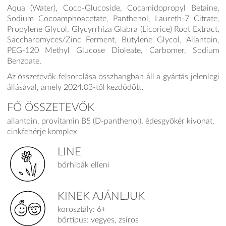
Aqua (Water), Coco-Glucoside, Cocamidopropyl Betaine,
Sodium Cocoamphoacetate, Panthenol, Laureth-7 Citrate,
Propylene Glycol, Glycyrrhiza Glabra (Licorice) Root Extract,
Saccharomyces/Zinc Ferment, Butylene Glycol, Allantoin,
PEG-120 Methyl Glucose Dioleate, Carbomer, Sodium
Benzoate.
Az összetevők felsorolása összhangban áll a gyártás jelenlegi
állásával, amely 2024.03-től kezdődött.
FŐ ÖSSZETEVŐK
allantoin, provitamin B5 (D-panthenol), édesgyökér kivonat,
cinkfehérje komplex
LINE
bőrhibák elleni
KINEK AJÁNLJUK
korosztály: 6+
bőrtípus: vegyes, zsíros