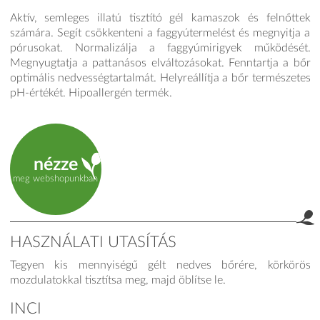
Aktív, semleges illatú tisztító gél kamaszok és felnőttek
számára. Segít csökkenteni a faggyútermelést és megnyitja a
pórusokat. Normalizálja a faggyúmirigyek működését.
Megnyugtatja a pattanásos elváltozásokat. Fenntartja a bőr
optimális nedvességtartalmát. Helyreállítja a bőr természetes
pH-értékét. Hipoallergén termék.
nézze
meg webshopunkban
HASZNÁLATI UTASÍTÁS
Tegyen kis mennyiségű gélt nedves bőrére, körkörös
mozdulatokkal tisztítsa meg, majd öblítse le.
INCI