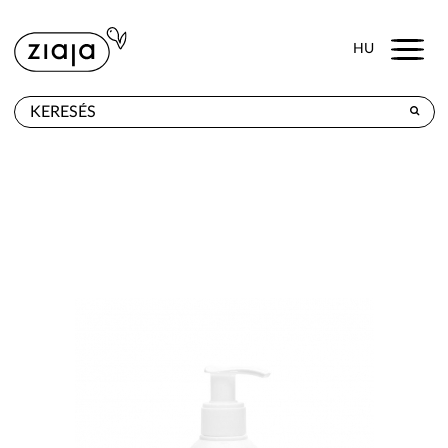
Menu
HU
HOL KAPHATÓ
TERMÉKEK
E-SHOP
KAPCSOLAT