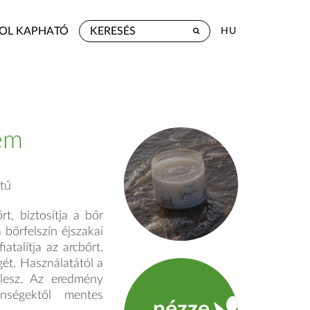
OL KAPHATÓ
HU
rém
tű
rt, biztosítja a bőr
 bőrfelszín éjszakai
iatalítja az arcbőrt.
gét. Használatától a
lesz. Az ered­mény
lenségektől mentes
nézze