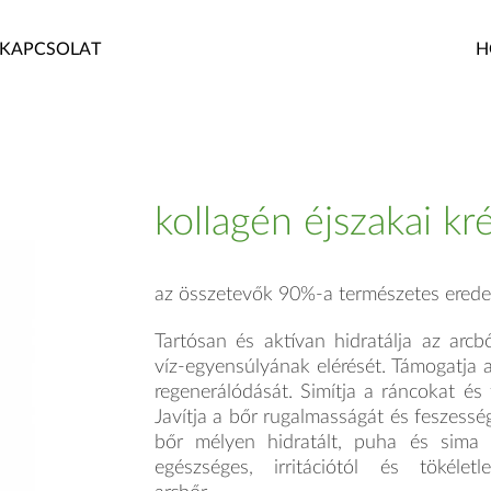
KAPCSOLAT
H
kollagén éjszakai k
az összetevők 90%-a természetes erede
Tartósan és aktívan hidratálja az arcbő
víz-egyensúlyának elérését. Támogatja a
regenerálódását. Si­mít­ja a ráncokat és f
Javítja a bőr ru­gal­masságát és feszessé
bőr mélyen hidratált, puha és sima 
egészséges, irritációtól és tökélet