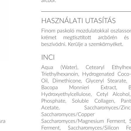
arcbőr.
HASZNÁLATI UTASÍTÁS
Finom paskoló mozdulatokkal oszlasson
krémet megtisztított arcbőrén é
beszívódni. Kerülje a szemkörnyéket.
INCI
Aqua (Water), Cetearyl Ethylhexa
Triethylhexanoin, Hydrogenated Coco-
Oil, Dimethicone, Glyceryl Stearate,
Bacopa Monnieri Extract, Bu
Hydroxyethylcellulose, Cetyl Alcoho
Phosphate, Soluble Collagen, Pant
Acetate, Saccharomyces/Z
Saccharomyces/Coppe
sra
Saccharomyces/Magnesium Ferment, S
Ferment, Saccharomyces/Silicon F