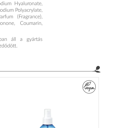
odium Hyaluronate,
odium Polyacrylate,
arfum (Fragrance),
 Ionone, Coumarin,
ban áll a gyártás
ezdődött.