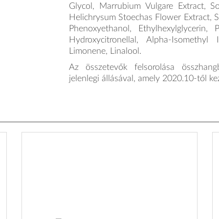
Glycol, Marrubium Vulgare Extract, S
Helichrysum Stoechas Flower Extract, S
Phenoxyethanol, Ethylhexylglycerin, P
Hydroxycitronellal, Alpha-Isomethyl
Limonene, Linalool.
Az összetevők felsorolása összhang
jelenlegi állásával, amely 2020.10-től k