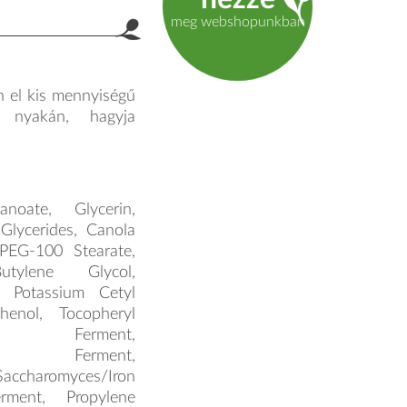
product.label.guide
meg webshopunkban
 el kis mennyiségű
s nyakán, hagyja
noate, Glycerin,
Glycerides, Canola
 PEG-100 Stearate,
tylene Glycol,
l, Potassium Cetyl
henol, Tocopheryl
inc Ferment,
r Ferment,
accharomyces/Iron
erment, Propylene