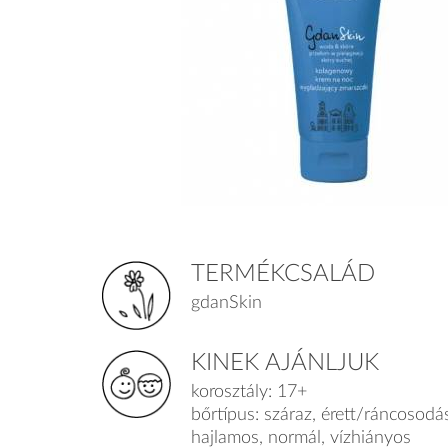
TERMÉKCSALÁD
gdanSkin
KINEK AJÁNLJUK
korosztály: 17+
bőrtípus: száraz, érett/ráncosodá
hajlamos, normál, vízhiányos