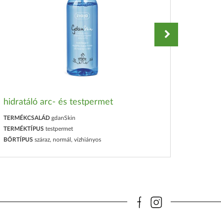
hidratáló arc- és testpermet
hidrat
TERMÉKCSALÁD
gdanSkin
TERMÉKTÍPUS
testpermet
TERMÉK
BŐRTÍPUS
száraz, normál, vízhiányos
TERMÉK