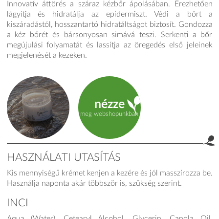
Innovatív áttörés a száraz kézbőr ápolásában. Érezhetően
lágyítja és hidratálja az epidermiszt. Védi a bőrt a
kiszáradástól, hosszantartó hidratáltságot biztosít. Gondozza
a kéz bőrét és bársonyosan simává teszi. Serkenti a bőr
megújulási folyamatát és lassítja az öregedés első jeleinek
megjelenését a kezeken.
nézze
meg webshopunkban
HASZNÁLATI UTASÍTÁS
Kis mennyiségű krémet kenjen a kezére és jól masszírozza be.
product.label.guide
Használja naponta akár többször is, szükség szerint.
INCI
Aqua (Water), Cetearyl Alcohol, Glycerin, Canola Oil,