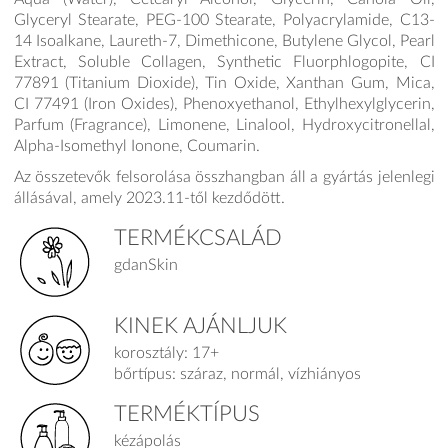
Glyceryl Stearate, PEG-100 Stearate, Polyacrylamide, C13-
14 Isoalkane, Laureth-7, Dimethicone, Butylene Glycol, Pearl
Extract, Soluble Collagen, Synthetic Fluorphlogopite, CI
77891 (Titanium Dioxide), Tin Oxide, Xanthan Gum, Mica,
CI 77491 (Iron Oxides), Phenoxyethanol, Ethylhexylglycerin,
Parfum (Fragrance), Limonene, Linalool, Hydroxycitronellal,
Alpha-Isomethyl Ionone, Coumarin.
Az összetevők felsorolása összhangban áll a gyártás jelenlegi
állásával, amely 2023.11-től kezdődött.
TERMÉKCSALÁD
gdanSkin
KINEK AJÁNLJUK
korosztály: 17+
bőrtípus: száraz, normál, vízhiányos
TERMÉKTÍPUS
kézápolás