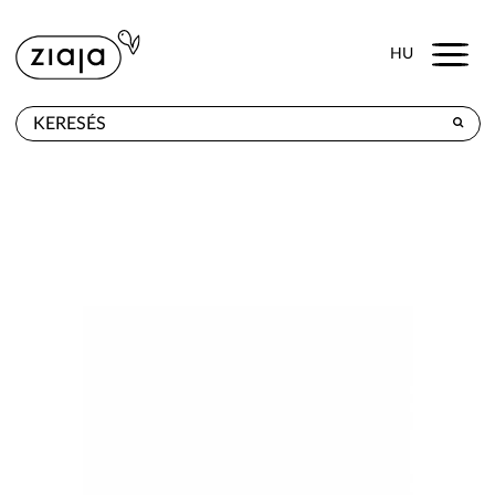
Menu
HU
HOL KAPHATÓ
TERMÉKEK
E-SHOP
KAPCSOLAT