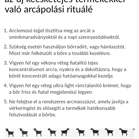
való arcápolási rituálé
Arclemosó tejjel tisztítsa meg az arcát a
sminkmaradványoktól és a napi szennyeződésektől.
Szükség esetén használjon bőrradírt, vagy hámlasztót.
Most már felkészült a bőre a további kezelésre.
Vigyen fel egy vékony réteg fiatalító tejes
koncentrátumot arcra, nyakra és a dekoltázsra, hogy a
bőrét koncentrált adagú hatóanyagokkal kezelje.
Vigyen fel egy réteg ultra light ránctalanító krémet, hogy
a bőr friss és fiatal megjelenésű legyen.
Ne felejtse el a rendszeres arcmasszázst, amely javítja a
vérkeringést és elősegíti a termékek hatékonyabb
felszívodását a bőrbe.