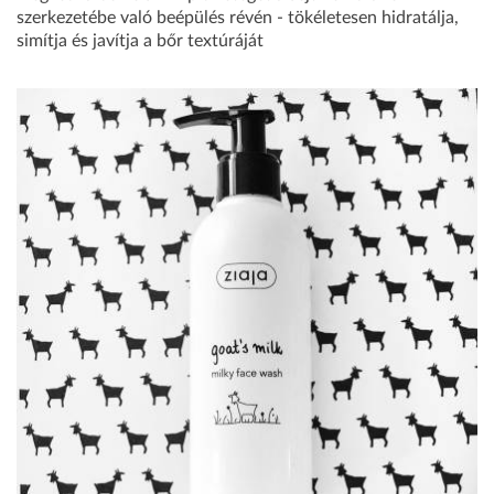
szerkezetébe való beépülés révén - tökéletesen hidratálja,
simítja és javítja a bőr textúráját