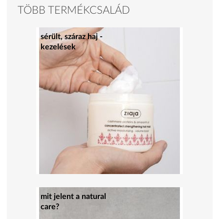
TÖBB TERMÉKCSALÁD
sérült, száraz haj -
kezelések
mit jelent a natural
care?