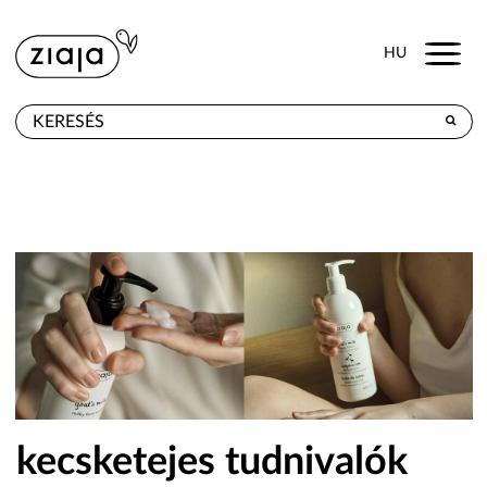
Menu
HU
HOL KAPHATÓ
TERMÉKEK
E-SHOP
KAPCSOLAT
kecsketejes tudnivalók