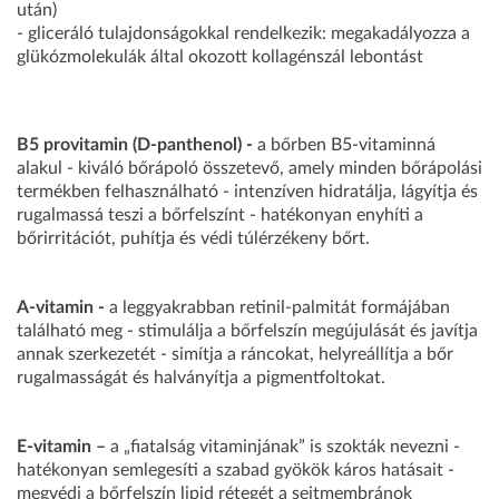
után)
- gliceráló tulajdonságokkal rendelkezik: megakadályozza a
glükózmolekulák által okozott kollagénszál lebontást
B5 provitamin (D-panthenol) -
a bőrben B5-vitaminná
alakul - kiváló bőrápoló összetevő, amely minden bőrápolási
termékben felhasználható - intenzíven hidratálja, lágyítja és
rugalmassá teszi a bőrfelszínt - hatékonyan enyhíti a
bőrirritációt, puhítja és védi túlérzékeny bőrt.
A-vitamin -
a leggyakrabban retinil-palmitát formájában
található meg - stimulálja a bőrfelszín megújulását és javítja
annak szerkezetét - simítja a ráncokat, helyreállítja a bőr
rugalmasságát és halványítja a pigmentfoltokat.
E-vitamin –
a „fiatalság vitaminjának” is szokták nevezni -
hatékonyan semlegesíti a szabad gyökök káros hatásait -
megvédi a bőrfelszín lipid rétegét a sejtmembránok