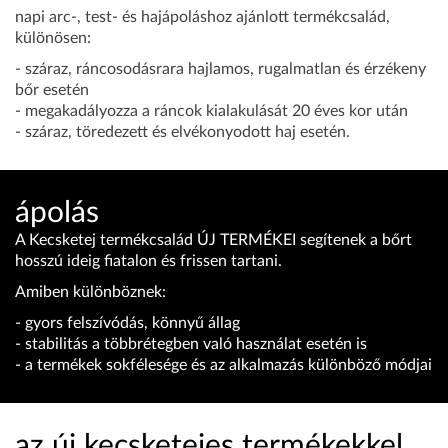
napi arc-, test- és hajápoláshoz ajánlott termékcsalád,
különösen:
- száraz, ráncosodásrara hajlamos, rugalmatlan és érzékeny
bőr esetén
- megakadályozza a ráncok kialakulását 20 éves kor után
- száraz, töredezett és elvékonyodott haj esetén.
ápolás
A Kecsketej termékcsalád ÚJ TERMÉKEI segítenek a bőrt
hosszú ideig fiatalon és frissen tartani.
Amiben különböznek:
- gyors felszívódás, könnyű állag
- stabilitás a többrétegben való használat esetén is
- a termékek sokfélesége és az alkalmazás különböző módjai
az új kecsketejes termékekkel