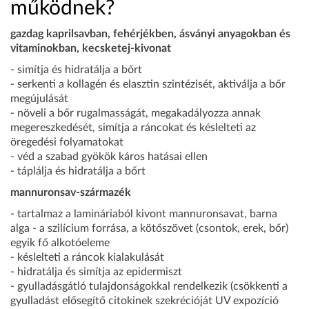
működnek?
gazdag kaprilsavban, fehérjékben, ásványi anyagokban és
vitaminokban, kecsketej-kivonat
- simítja és hidratálja a bőrt
- serkenti a kollagén és elasztin szintézisét, aktiválja a bőr
megújulását
- növeli a bőr rugalmasságát, megakadályozza annak
megereszkedését, simítja a ráncokat és késlelteti az
öregedési folyamatokat
- véd a szabad gyökök káros hatásai ellen
- táplálja és hidratálja a bőrt
mannuronsav-származék
- tartalmaz a lamináriaból kivont mannuronsavat, barna
alga - a szilícium forrása, a kötőszövet (csontok, erek, bőr)
egyik fő alkotóeleme
- késlelteti a ráncok kialakulását
- hidratálja és simítja az epidermiszt
- gyulladásgátló tulajdonságokkal rendelkezik (csökkenti a
gyulladást elősegítő citokinek szekrécióját UV expozíció