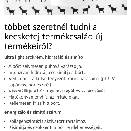
többet szeretnél tudni a
kecsketej termékcsalád új
termékeiről?
ultra light arckrém, hidratáló és simító
A bőrt selymesen puhává varázsolja.
Intenzíven hidratálja és simítja a bőrt.
Védi a bőrt a külső tényezők káros hatásaitól (pl. UV
sugárzás, por és szél).
Visszaállítja a bőr rugalmasságát és szilárdságát.
Hatékonyan enyhíti az irritációkat.
Kellemesen frissíti a bőrt.
energizáló és simító szérum
Kollagénszintézis aktivátort tartalmaz.
Kisimítja és csökkenti a bőr rendellenességeit.