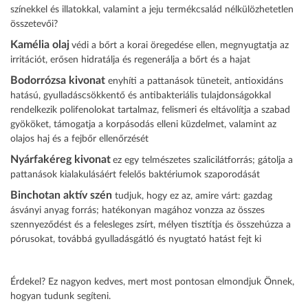
színekkel és illatokkal, valamint a jeju termékcsalád nélkülözhetetlen
összetevői?
Kamélia olaj
védi a bőrt a korai öregedése ellen, megnyugtatja az
irritációt, erősen hidratálja és regenerálja a bőrt és a hajat
Bodorrózsa kivonat
enyhíti a pattanások tüneteit, antioxidáns
hatású, gyulladáscsökkentő és antibakteriális tulajdonságokkal
rendelkezik polifenolokat tartalmaz, felismeri és eltávolítja a szabad
gyököket, támogatja a korpásodás elleni küzdelmet, valamint az
olajos haj és a fejbőr ellenőrzését
Nyárfakéreg kivonat
ez egy telmészetes szalicilátforrás; gátolja a
pattanások kialakulásáért felelős baktériumok szaporodását
Binchotan aktív szén
tudjuk, hogy ez az, amire várt: gazdag
ásványi anyag forrás; hatékonyan magához vonzza az összes
szennyeződést és a felesleges zsírt, mélyen tisztítja és összehúzza a
pórusokat, továbbá gyulladásgátló és nyugtató hatást fejt ki
Érdekel? Ez nagyon kedves, mert most pontosan elmondjuk Önnek,
hogyan tudunk segíteni.