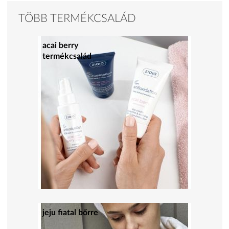
TÖBB TERMÉKCSALÁD
acai berry
termékcsalád
jeju fiatal bőrre