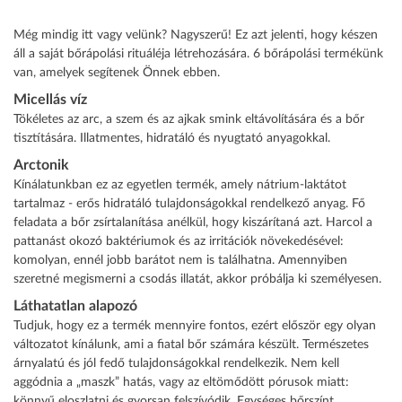
Még mindig itt vagy velünk? Nagyszerű! Ez azt jelenti, hogy készen
áll a saját bőrápolási rituáléja létrehozására. 6 bőrápolási termékünk
van, amelyek segítenek Önnek ebben.
Micellás víz
Tökéletes az arc, a szem és az ajkak smink eltávolítására és a bőr
tisztítására. Illatmentes, hidratáló és nyugtató anyagokkal.
Arctonik
Kínálatunkban ez az egyetlen termék, amely nátrium-laktátot
tartalmaz - erős hidratáló tulajdonságokkal rendelkező anyag. Fő
feladata a bőr zsírtalanítása anélkül, hogy kiszárítaná azt. Harcol a
pattanást okozó baktériumok és az irritációk növekedésével:
komolyan, ennél jobb barátot nem is találhatna. Amennyiben
szeretné megismerni a csodás illatát, akkor próbálja ki személyesen.
Láthatatlan alapozó
Tudjuk, hogy ez a termék mennyire fontos, ezért először egy olyan
változatot kínálunk, ami a fiatal bőr számára készült. Természetes
árnyalatú és jól fedő tulajdonságokkal rendelkezik. Nem kell
aggódnia a „maszk” hatás, vagy az eltömődött pórusok miatt:
könnyű eloszlatni és gyorsan felszívódik. Egységes bőrszínt