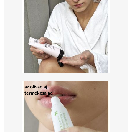
az olívaolaj
termékcsalád