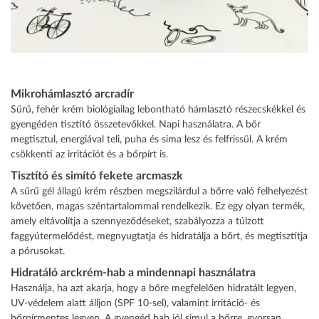
Mikrohámlasztó arcradír
Sűrű, fehér krém biológiailag lebontható hámlasztó részecskékkel és
gyengéden tisztító összetevőkkel. Napi használatra. A bőr
megtisztul, energiával teli, puha és sima lesz és felfrissül. A krém
csökkenti az irritációt és a bőrpírt is.
Tisztító és simító fekete arcmaszk
A sűrű gél állagú krém részben megszilárdul a bőrre való felhelyezést
követően, magas széntartalommal rendelkezik. Ez egy olyan termék,
amely eltávolítja a szennyeződéseket, szabályozza a túlzott
faggyútermelődést, megnyugtatja és hidratálja a bőrt, és megtisztítja
a pórusokat.
Hidratáló arckrém-hab a mindennapi használatra
Használja, ha azt akarja, hogy a bőre megfelelően hidratált legyen,
UV-védelem alatt álljon (SPF 10-sel), valamint irritáció- és
bőrpírmentes legyen. A gyengéd hab jól simul a bőrre, gyorsan