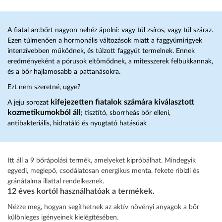
A fiatal arcbőrt nagyon nehéz ápolni: vagy túl zsíros, vagy túl száraz.
Ezen túlmenően a hormonális változások miatt a faggyúmirigyek
intenzívebben működnek, és túlzott faggyút termelnek. Ennek
eredményeként a pórusok eltömődnek, a mitesszerek felbukkannak,
és a bőr hajlamosabb a pattanásokra.
Ezt nem szeretné, ugye?
kifejezetten fiatalok számára kiválasztott
A jeju sorozat
kozmetikumokból áll
; tisztító, sborrheás bőr elleni,
antibakteriális, hidratáló és nyugtató hatásúak
Itt áll a 9 bőrápolási termék, amelyeket kipróbálhat. Mindegyik
egyedi, meglepő, csodálatosan energikus menta, fekete ribizli és
gránátalma illattal rendelkeznek.
12 éves kortól használhatóak a termékek.
Nézze meg, hogyan segíthetnek az aktív növényi anyagok a bőr
különleges igényeinek kielégítésében.