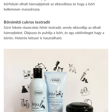
bőrfelszín elhalt hámsejtjeinek az eltávolítása és hogy a bőrt
kellemesen masszírozza.
Bőrsimítő cukros testradír
Sűrű fekete részecskés fehér testradír, amely eltávolítja az elhalt
hámsejteket. Olajozza és puhítja a bőrt, és egy védőréteget hagy a
bőrön. Hetente kétszer is használható.