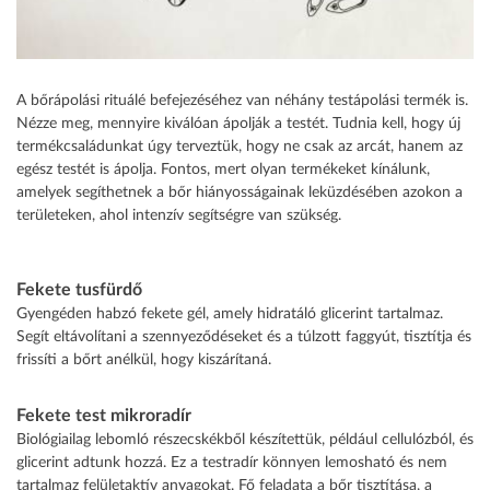
A bőrápolási rituálé befejezéséhez van néhány testápolási termék is.
Nézze meg, mennyire kiválóan ápolják a testét. Tudnia kell, hogy új
termékcsaládunkat úgy terveztük, hogy ne csak az arcát, hanem az
egész testét is ápolja. Fontos, mert olyan termékeket kínálunk,
amelyek segíthetnek a bőr hiányosságainak leküzdésében azokon a
területeken, ahol intenzív segítségre van szükség.
Fekete tusfürdő
Gyengéden habzó fekete gél, amely hidratáló glicerint tartalmaz.
Segít eltávolítani a szennyeződéseket és a túlzott faggyút, tisztítja és
frissíti a bőrt anélkül, hogy kiszárítaná.
Fekete test mikroradír
Biológiailag lebomló részecskékből készítettük, például cellulózból, és
glicerint adtunk hozzá. Ez a testradír könnyen lemosható és nem
tartalmaz felületaktív anyagokat. Fő feladata a bőr tisztítása, a