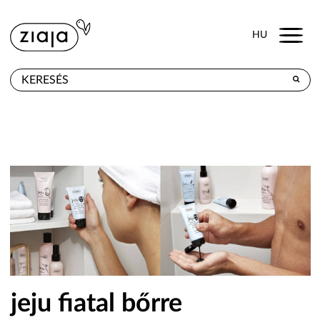
Menu
HU
HOL KAPHATÓ
TERMÉKEK
E-SHOP
KAPCSOLAT
jeju fiatal bőrre