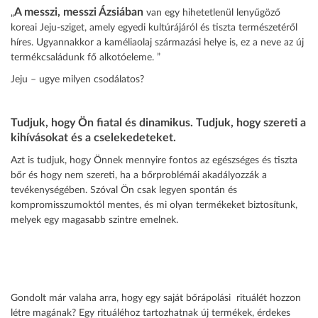
A messzi, messzi Ázsiában
„
van egy hihetetlenül lenyűgöző
koreai Jeju-sziget, amely egyedi kultúrájáról és tiszta természetéről
híres. Ugyannakkor a kaméliaolaj származási helye is, ez a neve az új
termékcsaládunk fő alkotóeleme. ”
Jeju – ugye milyen csodálatos?
Tudjuk, hogy Ön fiatal és dinamikus. Tudjuk, hogy szereti a
kihívásokat és a cselekedeteket.
Azt is tudjuk, hogy Önnek mennyire fontos az egészséges és tiszta
bőr és hogy nem szereti, ha a bőrproblémái akadályozzák a
tevékenységében. Szóval Ön csak legyen spontán és
kompromisszumoktól mentes, és mi olyan termékeket biztosítunk,
melyek egy magasabb szintre emelnek.
Gondolt már valaha arra, hogy egy saját bőrápolási rituálét hozzon
létre magának? Egy rituáléhoz tartozhatnak új termékek, érdekes