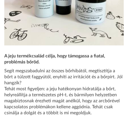
A jeju termékcsalád célja, hogy támogassa a fiatal,
problémás bőröd.
Segít megszabadulni az összes bőrhibától, megtisztítja a
bőrt a túlzott faggyútól, enyhíti az irritációt és a bőrpírt. Jól
hangzik?
Tehát most figyeljen: a jeju hatékonyan hidratálja a bőrt,
helyreállítja a természetes pH-t, és bármilyen helyzetben
magabiztosnak érezheti magát anélkül, hogy az arcbőrével
kapcsolatos problémákon kellene aggódnia. Tehát csak
csinálja a dolgát és a többit is mi megoldjuk.