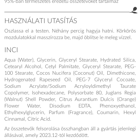
95%-ban természetes eredetű összetevőket tartalmaz
HASZNÁLATI UTASÍTÁS
Oszlassa el a testen. Néhány percig hagyja hatni. Körkörös
mozdulatokkal masszírozza be, majd öblítse le meleg vízzel.
INCI
Aqua (Water), Glycerin, Glyceryl Stearate, Hydrated Silica,
Cetearyl Alcohol, Cetyl Palmitate, Glyceryl Stearate, PEG-
100 Stearate, Cocos Nucifera (Coconut) Oil, Dimethicone,
Hydrogenated Rapeseed Oil, PEG-7 Glyceryl Cocoate,
Sodium Acrylate/Sodium Acryloyldimethyl Taurate
Copolymer, Isohexadecane, Polysorbate 80, Juglans Regia
(Walnut) Shell Powder, Citrus Aurantium Dulcis (Orange)
Flower Water, Disodium EDTA, Phenoxyethanol,
Ethylhexylglycerin, Parfum (Fragrance), Coumarin, Hexyl
Cinnamal, Citric Acid.
Az összetevők felsorolása összhangban áll a gyártás jelenlegi
állásával, amely 2023.12-tól kezdődött.