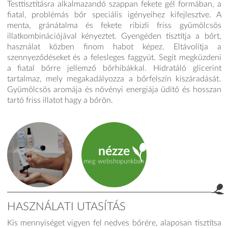
Testtisztításra alkalmazandó szappan fekete gél formában, a
fiatal, problémás bőr speciális igényeihez kifejlesztve. A
menta, gránátalma és fekete ribizli friss gyümölcsös
illatkombinációjával kényeztet. Gyengéden tisztítja a bőrt,
használat közben finom habot képez. Eltávolítja a
szennyeződéseket és a felesleges faggyút. Segít megküzdeni
a fiatal bőrre jellemző bőrhibákkal. Hidratáló glicerint
tartalmaz, mely megakadályozza a bőrfelszín kiszáradását.
Gyümölcsös aromája és növényi energiája üdítő és hosszan
tartó friss illatot hagy a bőrön.
nézze
meg webshopunkban
HASZNÁLATI UTASÍTÁS
Kis mennyi­séget vigyen fel nedves bőrére, alaposan tisztítsa
product.label.guide