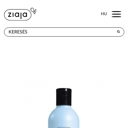
Menu
HU
HOL KAPHATÓ
TERMÉKEK
E-SHOP
KAPCSOLAT