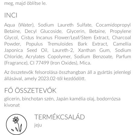
meg, majd öb­lít­se le.
INCI
Aqua (Water), Sodium Laureth Sulfate, Cocamidopropyl
Betaine, Decyl Glucoside, Glycerin, Betaine, Propylene
Glycol, Cistus Incanus Flower/Leaf/Stem Extract, Charcoal
Powder, Populus Tremuloides Bark Extract, Camellia
Japonica Seed Oil, Laureth-2, Xanthan Gum, Sodium
Chloride, Acrylates Copolymer, Sodium Benzoate, Parfum
(Fragrance), CI 77499 (Iron Oxides), Mica.
Az összetevők felsorolása összhangban áll a gyártás jelenlegi
állásával, amely 2023.02-től kezdődött.
FŐ ÖSSZETEVŐK
glicerin, binchotan szén, Japán kamélia olaj, bodorrózsa
kivonat
TERMÉKCSALÁD
jeju