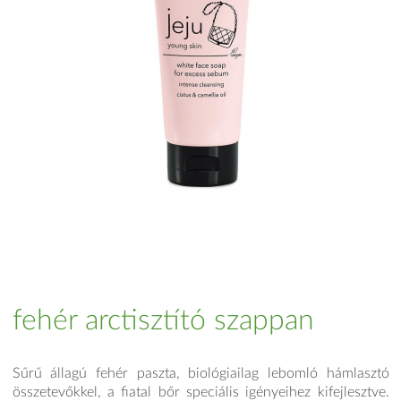
fehér arctisztító szappan
Sűrű állagú fehér paszta, biológiailag lebomló hámlasztó
összetevőkkel, a fiatal bőr speciális igényeihez kifejlesztve.