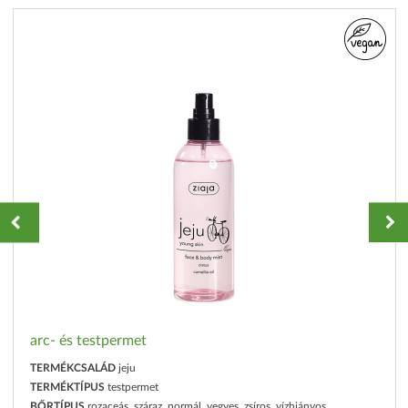
arc- és testpermet
TERMÉKCSALÁD
jeju
TERMÉKTÍPUS
testpermet
BŐRTÍPUS
rozaceás, száraz, normál, vegyes, zsíros, vízhiányos