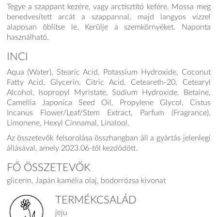
Tegye a szappant kezére, vagy arctisztító kefére. Mossa meg
benedvesített arcát a szappannal, majd langyos vízzel
alaposan öblítse le. Kerülje a szemkörnyéket. Naponta
használható.
INCI
Aqua (Water), Stearic Acid, Potassium Hydroxide, Coconut
Fatty Acid, Glycerin, Citric Acid, Ceteareth-20, Cetearyl
Alcohol, Isopropyl Myristate, Sodium Hydroxide, Betaine,
Camellia Japonica Seed Oil, Propylene Glycol, Cistus
Incanus Flower/Leaf/Stem Extract, Parfum (Fragrance),
Limonene, Hexyl Cinnamal, Linalool.
Az összetevők felsorolása összhangban áll a gyártás jelenlegi
állásával, amely 2023.06-től kezdődött.
FŐ ÖSSZETEVŐK
glicerin, Japán kamélia olaj, bodorrózsa kivonat
TERMÉKCSALÁD
jeju