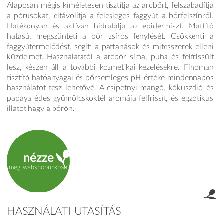
Alaposan mégis kíméletesen tisztítja az arcbőrt, felszabadítja
a pórusokat, eltávolítja a felesleges faggyút a bőrfelszínről.
Hatékonyan és aktívan hidratálja az epidermiszt. Mattító
hatású, megszünteti a bőr zsíros fénylését. Csökkenti a
faggyútermelődést, segíti a pattanások és mitesszerek elleni
küzdelmet. Használatától a arcbőr sima, puha és felfrissült
lesz, készen áll a további kozmetikai kezelésekre. Finoman
tisztító hatóanyagai és bőrsemleges pH-értéke mindennapos
használatot tesz lehetővé. A csipetnyi mangó, kókuszdió és
papaya édes gyümölcskoktél aromája felfrissít, és egzotikus
illatot hagy a bőrön.
nézze
meg webshopunkban
HASZNÁLATI UTASÍTÁS