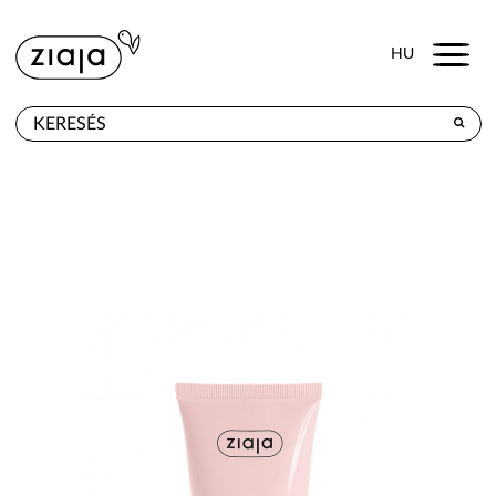
Menu
HU
HOL KAPHATÓ
TERMÉKEK
E-SHOP
KAPCSOLAT