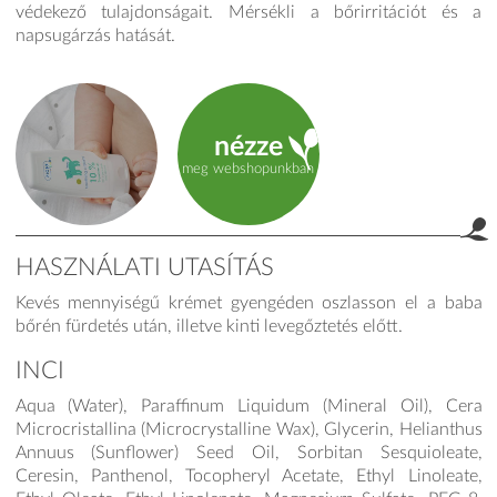
védekező tulajdonságait. Mérsékli a bőrirritációt és a
napsugárzás hatását.
nézze
meg webshopunkban
HASZNÁLATI UTASÍTÁS
Kevés mennyiségű krémet gyengéden oszlasson el a baba
product.label.guide
bőrén fürdetés után, illetve kinti levegőztetés előtt.
INCI
Aqua (Water), Paraffinum Liquidum (Mineral Oil), Cera
Microcristallina (Microcrystalline Wax), Glycerin, Helianthus
Annuus (Sunflower) Seed Oil, Sorbitan Sesquioleate,
Ceresin, Panthenol, Tocopheryl Acetate, Ethyl Linoleate,