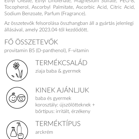
Ethyl Oleate, Ethyl Linolenate, Magnesium Sulfate, PEG-8,
Tocopherol, Ascorbyl Palmitate, Ascorbic Acid, Citric Acid,
Sodium Benzoate, Parfum (Fragrance).
Az összetevők felsorolása összhangban áll a gyártás jelenlegi
állásával, amely 2023.04-től kezdődött.
FŐ ÖSSZETEVŐK
provitamin B5 (D-panthenol), F-vitamin
TERMÉKCSALÁD
ziaja baba & gyermek
KINEK AJÁNLJUK
baba és gyermek
korosztály: újszölötteknek +
bőrtípus: irritált, érzékeny
TERMÉKTÍPUS
arckrém