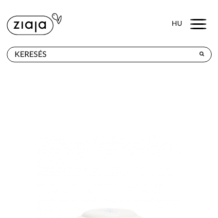
Menu
HU
HOL KAPHATÓ
TERMÉKEK
E-SHOP
KAPCSOLAT