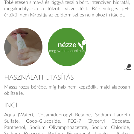
Tökéletesen simává és lággyá teszi a bőrt. Intenzíven hidratál,
megakadályozza a túlzott vízvesztést. Bőrsemleges pH-
értékű, nem károsítja az epidermiszt és nem okoz irritációt.
nézze
meg webshopunkban
HASZNÁLATI UTASÍTÁS
Masszírozza bőrébe, míg hab nem képződik, majd alaposan
product.label.guide
öblítse le.
INCI
Aqua (Water), Cocamidopropyl Betaine, Sodium Laureth
Sulfate, Coco-Glucoside, PEG-7 Glyceryl Cocoate,
Panthenol, Sodium Olivamphoacetate, Sodium Chloride,
Sodium Benzoate, Parfum (Fragrance), Linalool, Alpha-