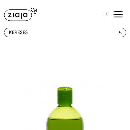
Menu
HU
HOL KAPHATÓ
TERMÉKEK
E-SHOP
KAPCSOLAT