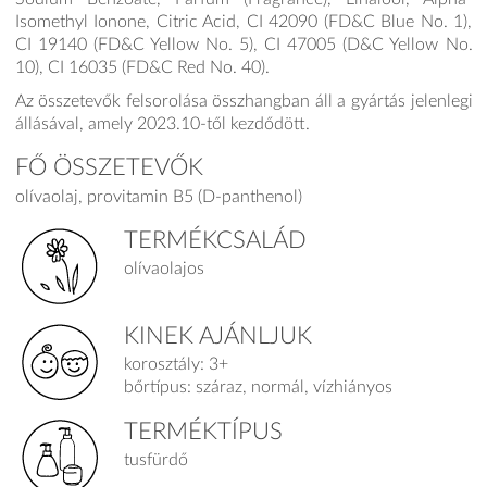
Isomethyl Ionone, Citric Acid, CI 42090 (FD&C Blue No. 1),
CI 19140 (FD&C Yellow No. 5), CI 47005 (D&C Yellow No.
10), CI 16035 (FD&C Red No. 40).
Az összetevők felsorolása összhangban áll a gyártás jelenlegi
állásával, amely 2023.10-től kezdődött.
FŐ ÖSSZETEVŐK
olívaolaj, provitamin B5 (D-panthenol)
TERMÉKCSALÁD
olívaolajos
KINEK AJÁNLJUK
korosztály: 3+
bőrtípus: száraz, normál, vízhiányos
TERMÉKTÍPUS
tusfürdő