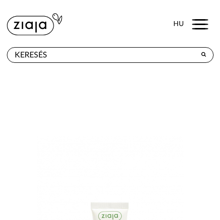
Menu
HU
HOL KAPHATÓ
TERMÉKEK
E-SHOP
KAPCSOLAT