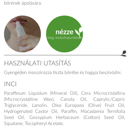
bőrének ápolására.
nézze
meg webshopunkban
HASZNÁLATI UTASÍTÁS
Gyengéden masszírozza tiszta bőrébe és hagyja beszívódni.
product.label.guide
INCI
Paraffinum Liquidum (Mineral Oil), Cera Microcristallina
(Microcrystalline Wax), Canola Oil, Caprylic/Capric
Triglyceride, Lanolin, Olea Europaea (Olive) Fruit Oil,
Hydrogenated Castor Oil, Paraffin, Macadamia Ternifolia
Seed Oil, Gossypium Herbaceum (Cotton) Seed Oil,
Squalane, Tocopheryl Acetate.