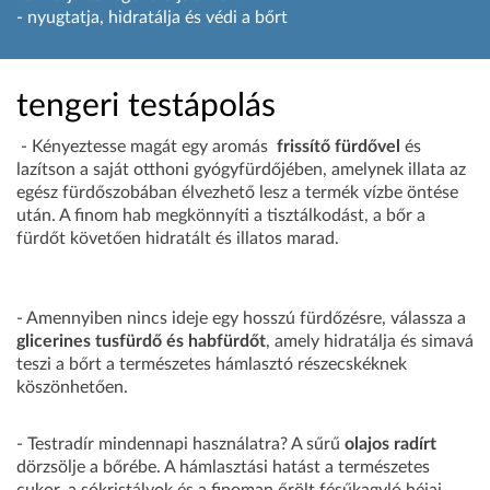
- nyugtatja, hidratálja és védi a bőrt
tengeri testápolás
- Kényeztesse magát egy aromás
frissítő fürdővel
és
lazítson a saját otthoni gyógyfürdőjében, amelynek illata az
egész fürdőszobában élvezhető lesz a termék vízbe öntése
után. A finom hab megkönnyíti a tisztálkodást, a bőr a
fürdőt követően hidratált és illatos marad.
- Amennyiben nincs ideje egy hosszú fürdőzésre, válassza a
glicerines tusfürdő és habfürdőt
, amely hidratálja és simavá
teszi a bőrt a természetes hámlasztó részecskéknek
köszönhetően.
- Testradír mindennapi használatra? A sűrű
olajos radírt
dörzsölje a bőrébe. A hámlasztási hatást a természetes