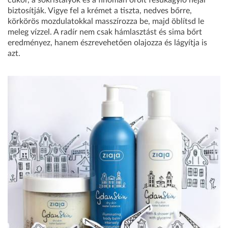
cukor, a sókristályok és a finoman őrölt fésűkagyló héjai
biztosítják. Vigye fel a krémet a tiszta, nedves bőrre,
körkörös mozdulatokkal masszírozza be, majd öblítsd le
meleg vízzel. A radír nem csak hámlasztást és sima bőrt
eredményez, hanem észrevehetően olajozza és lágyítja is
azt.