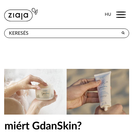
Menu
HU
HOL KAPHATÓ
TERMÉKEK
E-SHOP
KAPCSOLAT
miért GdanSkin?