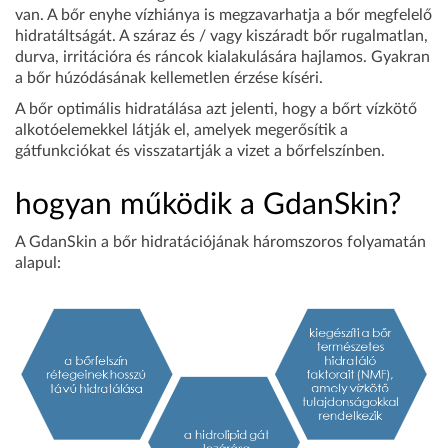
van. A bőr enyhe vízhiánya is megzavarhatja a bőr megfelelő
hidratáltságát. A száraz és / vagy kiszáradt bőr rugalmatlan,
durva, irritációra és ráncok kialakulására hajlamos. Gyakran
a bőr húzódásának kellemetlen érzése kíséri.
A bőr optimális hidratálása azt jelenti, hogy a bőrt vízkötő
alkotóelemekkel látják el, amelyek megerősítik a
gátfunkciókat és visszatartják a vizet a bőrfelszínben.
hogyan működik a GdanSkin?
A GdanSkin a bőr hidratációjának háromszoros folyamatán
alapul: