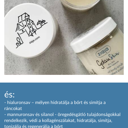
és:
- hialuronsav – mélyen hidratálja a bőrt és simítja a
ráncokat
- mannuronsav és silanol - öregedésgátló tulajdonságokkal
rendelkezik, védi a kollagénszálakat, hidratálja, simítja,
tonizálja és regenerálja a bőrt