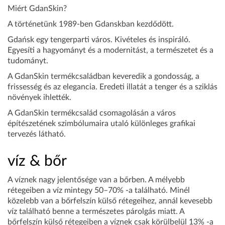
Miért GdanSkin?
A történetünk 1989-ben Gdanskban kezdődött.
Gdańsk egy tengerparti város. Kivételes és inspiráló.
Egyesíti a hagyományt és a modernitást, a természetet és a
tudományt.
A GdanSkin termékcsaládban keveredik a gondosság, a
frissesség és az elegancia. Eredeti illatát a tenger és a sziklás
növények ihlették.
A GdanSkin termékcsalád csomagolásán a város
építészetének szimbólumaira utaló különleges grafikai
tervezés látható.
víz & bőr
A víznek nagy jelentősége van a bőrben. A mélyebb
rétegeiben a víz mintegy 50–70% -a található. Minél
közelebb van a bőrfelszín külső rétegeihez, annál kevesebb
víz található benne a természetes párolgás miatt. A
bőrfelszín külső rétegeiben a víznek csak körülbelül 13% -a