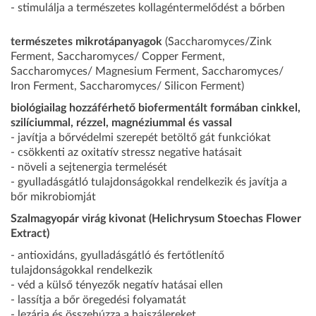
- stimulálja a természetes kollagéntermelődést a bőrben
természetes mikrotápanyagok
(Saccharomyces/Zink
Ferment, Saccharomyces/ Copper Ferment,
Saccharomyces/ Magnesium Ferment, Saccharomyces/
Iron Ferment, Saccharomyces/ Silicon Ferment)
biológiailag hozzáférhető biofermentált formában cinkkel,
szilíciummal, rézzel, magnéziummal és vassal
- javítja a bőrvédelmi szerepét betöltő gát funkciókat
- csökkenti az oxitatív stressz negative hatásait
- növeli a sejtenergia termelését
- gyulladásgátló tulajdonságokkal rendelkezik és javítja a
bőr mikrobiomját
Szalmagyopár virág kivonat (Helichrysum Stoechas Flower
Extract)
- antioxidáns, gyulladásgátló és fertőtlenítő
tulajdonságokkal rendelkezik
- véd a külső tényezők negatív hatásai ellen
- lassítja a bőr öregedési folyamatát
- lezárja és összehúzza a hajszálereket