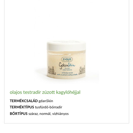
olajos testradír zúzott kagylóhéjjal
TERMÉKCSALÁD
gdanSkin
TERMÉKTÍPUS
tusfürdő-bőrradír
BŐRTÍPUS
száraz, normál, vízhiányos