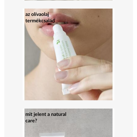
az olívaolaj
termékcsalád
mit jelent a natural
care?