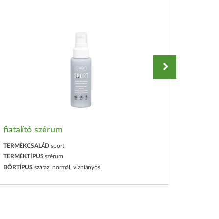
fiatalító szérum
izzadá
TERMÉKCSALÁD
sport
TERMÉK
TERMÉKTÍPUS
szérum
TERMÉK
BŐRTÍPUS
száraz, normál, vízhiányos
BŐRTÍP