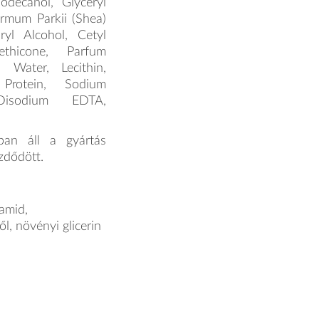
odecanol, Glyceryl
rmum Parkii (Shea)
ryl Alcohol, Cetyl
ethicone, Parfum
a Water, Lecithin,
Protein, Sodium
Disodium EDTA,
ban áll a gyártás
ezdődött.
amid,
ől, növényi glicerin