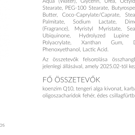
Aqua (Water), Glycerin, Urea, Octyld
Stearate, PEG-100 Stearate, Butyrospe
Butter, Coco-Caprylate/Caprate, Stea
Palmitate, Sodium Lactate, Dim
(Fragrance), Myristyl Myristate, Se
Ubiquinone, Hydrolyzed Lupine 
Polyacrylate, Xanthan Gum, 
Phenoxyethanol, Lactic Acid.
Az összetevők felsorolása összhang
jelenlegi állásával, amely 2025.02-tól k
FŐ ÖSSZETEVŐK
koenzim Q10, tengeri alga kivonat, karb
oligoszacharidok fehér, édes csillagfürtb
yos