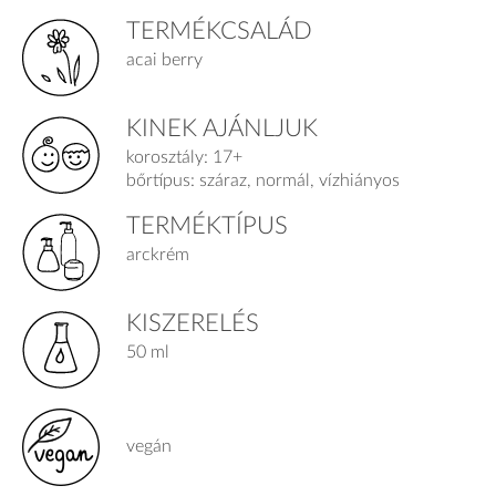
TERMÉKCSALÁD
acai berry
KINEK AJÁNLJUK
korosztály: 17+
bőrtípus: száraz, normál, vízhiányos
TERMÉKTÍPUS
arckrém
KISZERELÉS
50 ml
vegán