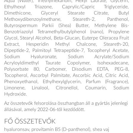
Aqua (Water), Triethylhexanoin, Hexyl Laurate, Glycerin,
Ethylhexyl Triazone, Caprylic/Capric Triglyceride,
Dimethicone, Glyceryl Stearate Citrate, Butyl
Methoxydibenzoylmethane, Steareth-2, Panthenol,
Butyrospermum Parkii (Shea) Butter, Methylene Bis-
Benzotriazolyl Tetramethylbutylphenol (nano), Propylene
Glycol, Stearyl Alcohol, Beta-Glucan, Euterpe Oleracea Fruit
Extract, Hesperidin Methyl Chalcone, Steareth-20,
Dipeptide-2, Palmitoyl Tetrapeptide-7, Tocopheryl Acetate,
Sodium Hyaluronate, Sodium Acrylate/Sodium
Acryloyldimethyl Taurate Copolymer, Isohexadecane,
Polysorbate 80, Carbomer, Disodium EDTA, PEG-8,
Tocopherol, Ascorbyl Palmitate, Ascorbic Acid, Citric Acid,
Phenoxyethanol, Ethylhexylglycerin, Parfum (Fragrance),
Limonene, Linalool, Citronellol, Coumarin, Sodium
Hydroxide.
Az összetevők felsorolása összhangban áll a gyártás jelenlegi
állásával, amely 2022-06-től kezdődött.
FŐ ÖSSZETEVŐK
hyaluronsav, provitamin B5 (D-panthenol), shea vaj