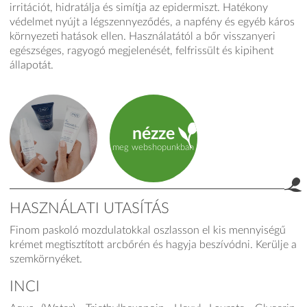
irritációt, hidratálja és simítja az epidermiszt. Hatékony
védelmet nyújt a légszennyeződés, a napfény és egyéb káros
környezeti hatások ellen. Használatától a bőr visszanyeri
egészséges, ragyogó megjelenését, felfrissült és kipihent
állapotát.
nézze
meg webshopunkban
HASZNÁLATI UTASÍTÁS
Finom paskoló mozdulatokkal oszlasson el kis mennyiségű
product.label.guide
krémet megtisztított arcbőrén és hagyja beszívódni. Kerülje a
szemkörnyéket.
INCI