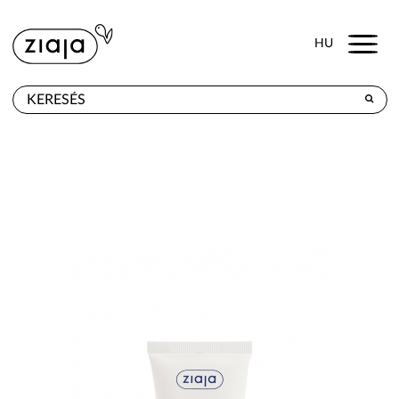
Menu
HU
HOL KAPHATÓ
TERMÉKEK
E-SHOP
KAPCSOLAT