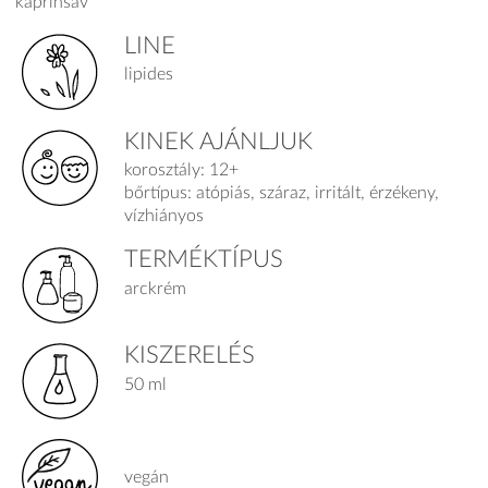
kaprinsav
LINE
lipides
KINEK AJÁNLJUK
korosztály: 12+
bőrtípus: atópiás, száraz, irritált, érzékeny,
vízhiányos
TERMÉKTÍPUS
arckrém
KISZERELÉS
50 ml
vegán