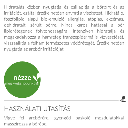
Hidratálás közben nyugtatja és csillapítja a bőrpírt és az
irritációt, ezáltal érzékelhetően enyhíti a viszketést. Hidratáló,
foszfolipid alapú bio-emulzió allergiás, atópiás, ekcémás,
dehidratált, sérült bőrre. Nincs káros hatással a bőr
lipidrétegének folytonosságára. Intenzíven hidratálja és
megakadályozza a hámréteg transzepidermális vízvesztését,
visszaállítja a felhám természetes védőrétegét. Érzékelhetően
nyugtatja az arcbőr irritációját.
nézze
meg webshopunkban
HASZNÁLATI UTASÍTÁS
Vigye fel arcbőrére, gyengéd paskoló mozdulatokkal
masszírozza a bőrébe.