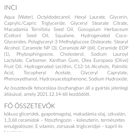
INCI
Aqua (Water), Octyldodecanol, Hexyl Laurate, Glycerin,
Caprylic/Capric Triglyceride, Glyceryl Stearate Citrate,
Macadamia Ternifolia Seed Oil, Gossypium Herbaceum
(Cotton) Seed Oil, Squalane, Hydrogenated Coco-
Glycerides, Polyglyceryl-3 Methylglucose Distearate, Stearyl
Alcohol, Ceramide NP (3), Ceramide AP (6II), Ceramide EOP
(1), Phytosphingosine, Cholesterol, Sodium Lauroyl
Lactylate, Carbomer, Xanthan Gum, Olea Europaea (Olive)
Fruit Oil, Hydrogenated Lecithin, C12-16 Alcohols, Palmitic
Acid, Tocopheryl Acetate, Glyceryl Caprylate,
Phenoxyethanol, Hydroxyacetophenone, Sodium Hydroxide.
Az összetevők felsorolása összhangban áll a gyártás jelenlegi
állásával, amely 2021.12.14-től kezdődött.
FŐ ÖSSZETEVŐK
kókusz gliceridek, gyapotmagolaj, makadámia olaj, szkvalán,
1,3,6II ceramidok – fitoszfingozin – koleszterin, természetes
emulgeálószer, E vitamin, zsírsavak trigliceridjei – kapril és