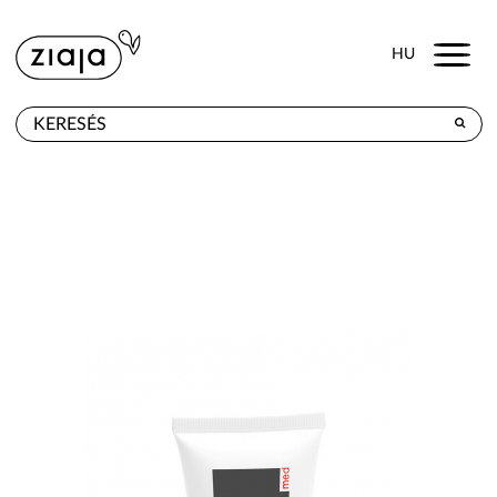
Menu
HU
HOL KAPHATÓ
TERMÉKEK
E-SHOP
KAPCSOLAT